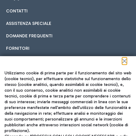
CONTATTI
Car sharing
ASSISTENZA SPECIALE
Con il Car Sharing è ancora più facile spostarsi
DOMANDE FREQUENTI
Hotel in aeroporto
dall’aeroporto al centro di Roma e viceversa.
Cucina Internazionale
FORNITORI
Scegli l'alloggio più adatto e approfitta della vicinanza
all'aeroporto.
Seguici sui social
Utilizziamo cookie di prima parte per il funzionamento del sito web
(cookie tecnici), per effettuare statistiche sul funzionamento dello
stesso (cookie analitici, quando assimilabili ai cookie tecnici), e,
Treno
con il suo consenso, cookie analitici non assimilabili ai cookie
tecnici, cookie di prima e terza parte per comprendere i contenuti
Raggiungi velocemente l'aeroporto di Fiumicino da Roma
Fast Food
di suo interesse; inviarle messaggi commerciali in linea con le sue
TRAVEL JOURNAL
tramite i servizi ferroviari Trenitalia.
preferenze manifestate nell'ambito dell'utilizzo delle funzionalità e
della navigazione in rete; effettuare analisi e monitoraggio dei
ITA
suoi comportamenti; personalizzare gli annunci e le inserzioni
pubblicitari anche attraverso interazioni social network (cookie di
profilazione).