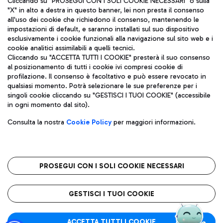
Cliccando su "PROSEGUI CON I SOLI COOKIE NECESSARI" o sulla
"X" in alto a destra in questo banner, lei non presta il consenso
all'uso dei cookie che richiedono il consenso, mantenendo le
impostazioni di default, e saranno installati sul suo dispositivo
Pizza
Autobus
esclusivamente i cookie funzionali alla navigazione sul sito web e i
Aeroporti di Roma S.p.A. - Società soggetta a direzione e
cookie analitici assimilabili a quelli tecnici.
Scopri le linee di autobus per raggiungere l'aeroporto
coordinamento di Mundys S.p.A.
Cliccando su "ACCETTA TUTTI I COOKIE" presterà il suo consenso
Leonardo Da Vinci.
al posizionamento di tutti i cookie ivi compresi cookie di
Codice fiscale e Registro delle Imprese di Roma 13032990155 P.
profilazione. Il consenso è facoltativo e può essere revocato in
IVA 06572251004
qualsiasi momento. Potrà selezionare le sue preferenze per i
Capitale sociale 62.224.743,00 int. vers.
singoli cookie cliccando su "GESTISCI I TUOI COOKIE" (accessibile
Sede legale: Via Pier Paolo Racchetti 1 - 00054 Fiumicino (RM)
Ristoranti
in ogni momento dal sito).
telefono +39 06 65951
Scopri la nostra offerta per una pausa gustosa in aeroporto
Privacy policy
Note legali
Gelateria
Consulta la nostra
Cookie Policy
per maggiori informazioni.
Mappa sito
Accessibilità
Taxi
Roma FCO
Mappa Aeroporto Fiumicino
L'aeroporto stellato
PROSEGUI CON I SOLI COOKIE NECESSARI
Raggiungi l’aeroporto senza pensieri con il servizio di taxi a
tariffe fisse.
QUALITÀ
SOSTENIBILITÀ
INNOVAZIONE
GESTISCI I TUOI COOKIE
Wine Bar & Sparkling
ACCETTA TUTTI I COOKIE