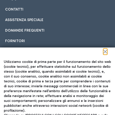
CONTATTI
Car sharing
ASSISTENZA SPECIALE
Con il Car Sharing è ancora più facile spostarsi
DOMANDE FREQUENTI
Hotel in aeroporto
dall’aeroporto al centro di Roma e viceversa.
Cucina Internazionale
FORNITORI
Scegli l'alloggio più adatto e approfitta della vicinanza
all'aeroporto.
Seguici sui social
Utilizziamo cookie di prima parte per il funzionamento del sito web
(cookie tecnici), per effettuare statistiche sul funzionamento dello
stesso (cookie analitici, quando assimilabili ai cookie tecnici), e,
Treno
con il suo consenso, cookie analitici non assimilabili ai cookie
tecnici, cookie di prima e terza parte per comprendere i contenuti
Raggiungi velocemente l'aeroporto di Fiumicino da Roma
Fast Food
di suo interesse; inviarle messaggi commerciali in linea con le sue
TRAVEL JOURNAL
tramite i servizi ferroviari Trenitalia.
preferenze manifestate nell'ambito dell'utilizzo delle funzionalità e
della navigazione in rete; effettuare analisi e monitoraggio dei
ITA
suoi comportamenti; personalizzare gli annunci e le inserzioni
pubblicitari anche attraverso interazioni social network (cookie di
profilazione).