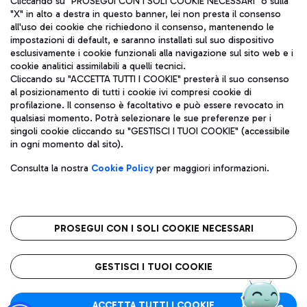
Cliccando su "PROSEGUI CON I SOLI COOKIE NECESSARI" o sulla
"X" in alto a destra in questo banner, lei non presta il consenso
all'uso dei cookie che richiedono il consenso, mantenendo le
impostazioni di default, e saranno installati sul suo dispositivo
Pizza
Autobus
esclusivamente i cookie funzionali alla navigazione sul sito web e i
Aeroporti di Roma S.p.A. - Società soggetta a direzione e
cookie analitici assimilabili a quelli tecnici.
Scopri le linee di autobus per raggiungere l'aeroporto
coordinamento di Mundys S.p.A.
Cliccando su "ACCETTA TUTTI I COOKIE" presterà il suo consenso
Leonardo Da Vinci.
al posizionamento di tutti i cookie ivi compresi cookie di
Codice fiscale e Registro delle Imprese di Roma 13032990155 P.
profilazione. Il consenso è facoltativo e può essere revocato in
IVA 06572251004
qualsiasi momento. Potrà selezionare le sue preferenze per i
Capitale sociale 62.224.743,00 int. vers.
singoli cookie cliccando su "GESTISCI I TUOI COOKIE" (accessibile
Sede legale: Via Pier Paolo Racchetti 1 - 00054 Fiumicino (RM)
Ristoranti
in ogni momento dal sito).
telefono +39 06 65951
Scopri la nostra offerta per una pausa gustosa in aeroporto
Privacy policy
Note legali
Gelateria
Consulta la nostra
Cookie Policy
per maggiori informazioni.
Mappa sito
Accessibilità
Taxi
Roma FCO
Mappa Aeroporto Fiumicino
L'aeroporto stellato
PROSEGUI CON I SOLI COOKIE NECESSARI
Raggiungi l’aeroporto senza pensieri con il servizio di taxi a
tariffe fisse.
QUALITÀ
SOSTENIBILITÀ
INNOVAZIONE
GESTISCI I TUOI COOKIE
Wine Bar & Sparkling
ACCETTA TUTTI I COOKIE