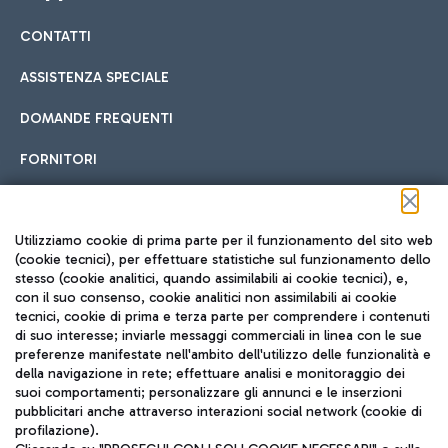
CONTATTI
Car sharing
ASSISTENZA SPECIALE
Con il Car Sharing è ancora più facile spostarsi
DOMANDE FREQUENTI
Hotel in aeroporto
dall’aeroporto al centro di Roma e viceversa.
Cucina Internazionale
FORNITORI
Scegli l'alloggio più adatto e approfitta della vicinanza
all'aeroporto.
Seguici sui social
Utilizziamo cookie di prima parte per il funzionamento del sito web
(cookie tecnici), per effettuare statistiche sul funzionamento dello
stesso (cookie analitici, quando assimilabili ai cookie tecnici), e,
Treno
con il suo consenso, cookie analitici non assimilabili ai cookie
tecnici, cookie di prima e terza parte per comprendere i contenuti
Raggiungi velocemente l'aeroporto di Fiumicino da Roma
Fast Food
di suo interesse; inviarle messaggi commerciali in linea con le sue
TRAVEL JOURNAL
tramite i servizi ferroviari Trenitalia.
preferenze manifestate nell'ambito dell'utilizzo delle funzionalità e
della navigazione in rete; effettuare analisi e monitoraggio dei
ITA
suoi comportamenti; personalizzare gli annunci e le inserzioni
pubblicitari anche attraverso interazioni social network (cookie di
profilazione).