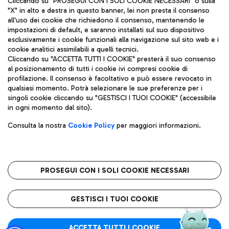
Cliccando su "PROSEGUI CON I SOLI COOKIE NECESSARI" o sulla
"X" in alto a destra in questo banner, lei non presta il consenso
all'uso dei cookie che richiedono il consenso, mantenendo le
impostazioni di default, e saranno installati sul suo dispositivo
Pizza
Autobus
esclusivamente i cookie funzionali alla navigazione sul sito web e i
Aeroporti di Roma S.p.A. - Società soggetta a direzione e
cookie analitici assimilabili a quelli tecnici.
Scopri le linee di autobus per raggiungere l'aeroporto
coordinamento di Mundys S.p.A.
Cliccando su "ACCETTA TUTTI I COOKIE" presterà il suo consenso
Leonardo Da Vinci.
al posizionamento di tutti i cookie ivi compresi cookie di
Codice fiscale e Registro delle Imprese di Roma 13032990155 P.
profilazione. Il consenso è facoltativo e può essere revocato in
IVA 06572251004
qualsiasi momento. Potrà selezionare le sue preferenze per i
Capitale sociale 62.224.743,00 int. vers.
singoli cookie cliccando su "GESTISCI I TUOI COOKIE" (accessibile
Sede legale: Via Pier Paolo Racchetti 1 - 00054 Fiumicino (RM)
Ristoranti
in ogni momento dal sito).
telefono +39 06 65951
Scopri la nostra offerta per una pausa gustosa in aeroporto
Privacy policy
Note legali
Gelateria
Consulta la nostra
Cookie Policy
per maggiori informazioni.
Mappa sito
Accessibilità
Taxi
Roma FCO
Mappa Aeroporto Fiumicino
L'aeroporto stellato
PROSEGUI CON I SOLI COOKIE NECESSARI
Raggiungi l’aeroporto senza pensieri con il servizio di taxi a
tariffe fisse.
QUALITÀ
SOSTENIBILITÀ
INNOVAZIONE
GESTISCI I TUOI COOKIE
Wine Bar & Sparkling
ACCETTA TUTTI I COOKIE