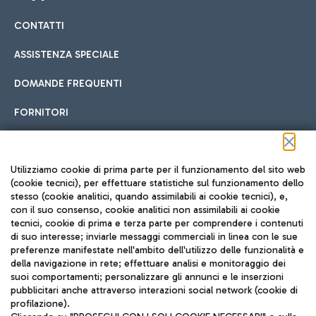
CONTATTI
Car sharing
ASSISTENZA SPECIALE
Con il Car Sharing è ancora più facile spostarsi
DOMANDE FREQUENTI
Hotel in aeroporto
dall’aeroporto al centro di Roma e viceversa.
Cucina Internazionale
FORNITORI
Scegli l'alloggio più adatto e approfitta della vicinanza
all'aeroporto.
Seguici sui social
Utilizziamo cookie di prima parte per il funzionamento del sito web
(cookie tecnici), per effettuare statistiche sul funzionamento dello
stesso (cookie analitici, quando assimilabili ai cookie tecnici), e,
Treno
con il suo consenso, cookie analitici non assimilabili ai cookie
tecnici, cookie di prima e terza parte per comprendere i contenuti
Raggiungi velocemente l'aeroporto di Fiumicino da Roma
Fast Food
di suo interesse; inviarle messaggi commerciali in linea con le sue
TRAVEL JOURNAL
tramite i servizi ferroviari Trenitalia.
preferenze manifestate nell'ambito dell'utilizzo delle funzionalità e
della navigazione in rete; effettuare analisi e monitoraggio dei
ITA
suoi comportamenti; personalizzare gli annunci e le inserzioni
pubblicitari anche attraverso interazioni social network (cookie di
profilazione).