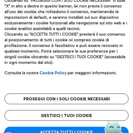
Cliccando su "PROSEGUI CON I SOLI COOKIE NECESSARI" o sulla
"X" in alto a destra in questo banner, lei non presta il consenso
all'uso dei cookie che richiedono il consenso, mantenendo le
impostazioni di default, e saranno installati sul suo dispositivo
Pizza
Autobus
esclusivamente i cookie funzionali alla navigazione sul sito web e i
Aeroporti di Roma S.p.A. - Società soggetta a direzione e
cookie analitici assimilabili a quelli tecnici.
Scopri le linee di autobus per raggiungere l'aeroporto
coordinamento di Mundys S.p.A.
Cliccando su "ACCETTA TUTTI I COOKIE" presterà il suo consenso
Leonardo Da Vinci.
al posizionamento di tutti i cookie ivi compresi cookie di
Codice fiscale e Registro delle Imprese di Roma 13032990155 P.
profilazione. Il consenso è facoltativo e può essere revocato in
IVA 06572251004
qualsiasi momento. Potrà selezionare le sue preferenze per i
Capitale sociale 62.224.743,00 int. vers.
singoli cookie cliccando su "GESTISCI I TUOI COOKIE" (accessibile
Sede legale: Via Pier Paolo Racchetti 1 - 00054 Fiumicino (RM)
Ristoranti
in ogni momento dal sito).
telefono +39 06 65951
Scopri la nostra offerta per una pausa gustosa in aeroporto
Privacy policy
Note legali
Gelateria
Consulta la nostra
Cookie Policy
per maggiori informazioni.
Mappa sito
Accessibilità
Taxi
Roma FCO
Mappa Aeroporto Fiumicino
L'aeroporto stellato
PROSEGUI CON I SOLI COOKIE NECESSARI
Raggiungi l’aeroporto senza pensieri con il servizio di taxi a
tariffe fisse.
QUALITÀ
SOSTENIBILITÀ
INNOVAZIONE
GESTISCI I TUOI COOKIE
Wine Bar & Sparkling
ACCETTA TUTTI I COOKIE