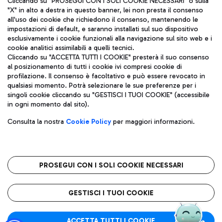
Cliccando su "PROSEGUI CON I SOLI COOKIE NECESSARI" o sulla
"X" in alto a destra in questo banner, lei non presta il consenso
all'uso dei cookie che richiedono il consenso, mantenendo le
impostazioni di default, e saranno installati sul suo dispositivo
Pizza
Autobus
esclusivamente i cookie funzionali alla navigazione sul sito web e i
Aeroporti di Roma S.p.A. - Società soggetta a direzione e
cookie analitici assimilabili a quelli tecnici.
Scopri le linee di autobus per raggiungere l'aeroporto
coordinamento di Mundys S.p.A.
Cliccando su "ACCETTA TUTTI I COOKIE" presterà il suo consenso
Leonardo Da Vinci.
al posizionamento di tutti i cookie ivi compresi cookie di
Codice fiscale e Registro delle Imprese di Roma 13032990155 P.
profilazione. Il consenso è facoltativo e può essere revocato in
IVA 06572251004
qualsiasi momento. Potrà selezionare le sue preferenze per i
Capitale sociale 62.224.743,00 int. vers.
singoli cookie cliccando su "GESTISCI I TUOI COOKIE" (accessibile
Sede legale: Via Pier Paolo Racchetti 1 - 00054 Fiumicino (RM)
Ristoranti
in ogni momento dal sito).
telefono +39 06 65951
Scopri la nostra offerta per una pausa gustosa in aeroporto
Privacy policy
Note legali
Gelateria
Consulta la nostra
Cookie Policy
per maggiori informazioni.
Mappa sito
Accessibilità
Taxi
Roma FCO
Mappa Aeroporto Fiumicino
L'aeroporto stellato
PROSEGUI CON I SOLI COOKIE NECESSARI
Raggiungi l’aeroporto senza pensieri con il servizio di taxi a
tariffe fisse.
QUALITÀ
SOSTENIBILITÀ
INNOVAZIONE
GESTISCI I TUOI COOKIE
Wine Bar & Sparkling
ACCETTA TUTTI I COOKIE