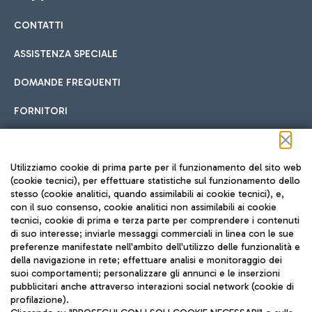
CONTATTI
Car sharing
ASSISTENZA SPECIALE
Con il Car Sharing è ancora più facile spostarsi
DOMANDE FREQUENTI
Hotel in aeroporto
dall’aeroporto al centro di Roma e viceversa.
Cucina Internazionale
FORNITORI
Scegli l'alloggio più adatto e approfitta della vicinanza
all'aeroporto.
Seguici sui social
Utilizziamo cookie di prima parte per il funzionamento del sito web
(cookie tecnici), per effettuare statistiche sul funzionamento dello
stesso (cookie analitici, quando assimilabili ai cookie tecnici), e,
Treno
con il suo consenso, cookie analitici non assimilabili ai cookie
tecnici, cookie di prima e terza parte per comprendere i contenuti
Raggiungi velocemente l'aeroporto di Fiumicino da Roma
Fast Food
di suo interesse; inviarle messaggi commerciali in linea con le sue
TRAVEL JOURNAL
tramite i servizi ferroviari Trenitalia.
preferenze manifestate nell'ambito dell'utilizzo delle funzionalità e
della navigazione in rete; effettuare analisi e monitoraggio dei
ITA
suoi comportamenti; personalizzare gli annunci e le inserzioni
pubblicitari anche attraverso interazioni social network (cookie di
profilazione).