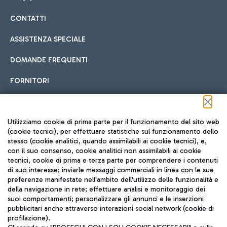
CONTATTI
Car sharing
ASSISTENZA SPECIALE
Con il Car Sharing è ancora più facile spostarsi
DOMANDE FREQUENTI
Hotel in aeroporto
dall’aeroporto al centro di Roma e viceversa.
Cucina Internazionale
FORNITORI
Scegli l'alloggio più adatto e approfitta della vicinanza
all'aeroporto.
Seguici sui social
Utilizziamo cookie di prima parte per il funzionamento del sito web
(cookie tecnici), per effettuare statistiche sul funzionamento dello
stesso (cookie analitici, quando assimilabili ai cookie tecnici), e,
Treno
con il suo consenso, cookie analitici non assimilabili ai cookie
tecnici, cookie di prima e terza parte per comprendere i contenuti
Raggiungi velocemente l'aeroporto di Fiumicino da Roma
Fast Food
di suo interesse; inviarle messaggi commerciali in linea con le sue
TRAVEL JOURNAL
tramite i servizi ferroviari Trenitalia.
preferenze manifestate nell'ambito dell'utilizzo delle funzionalità e
della navigazione in rete; effettuare analisi e monitoraggio dei
ITA
suoi comportamenti; personalizzare gli annunci e le inserzioni
pubblicitari anche attraverso interazioni social network (cookie di
profilazione).