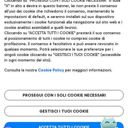
Cliccando su "PROSEGUI CON I SOLI COOKIE NECESSARI" o sulla
"X" in alto a destra in questo banner, lei non presta il consenso
all'uso dei cookie che richiedono il consenso, mantenendo le
impostazioni di default, e saranno installati sul suo dispositivo
Pizza
Autobus
esclusivamente i cookie funzionali alla navigazione sul sito web e i
Aeroporti di Roma S.p.A. - Società soggetta a direzione e
cookie analitici assimilabili a quelli tecnici.
Scopri le linee di autobus per raggiungere l'aeroporto
coordinamento di Mundys S.p.A.
Cliccando su "ACCETTA TUTTI I COOKIE" presterà il suo consenso
Leonardo Da Vinci.
al posizionamento di tutti i cookie ivi compresi cookie di
Codice fiscale e Registro delle Imprese di Roma 13032990155 P.
profilazione. Il consenso è facoltativo e può essere revocato in
IVA 06572251004
qualsiasi momento. Potrà selezionare le sue preferenze per i
Capitale sociale 62.224.743,00 int. vers.
singoli cookie cliccando su "GESTISCI I TUOI COOKIE" (accessibile
Sede legale: Via Pier Paolo Racchetti 1 - 00054 Fiumicino (RM)
Ristoranti
in ogni momento dal sito).
telefono +39 06 65951
Scopri la nostra offerta per una pausa gustosa in aeroporto
Privacy policy
Note legali
Gelateria
Consulta la nostra
Cookie Policy
per maggiori informazioni.
Mappa sito
Accessibilità
Taxi
Roma FCO
Mappa Aeroporto Fiumicino
L'aeroporto stellato
PROSEGUI CON I SOLI COOKIE NECESSARI
Raggiungi l’aeroporto senza pensieri con il servizio di taxi a
tariffe fisse.
QUALITÀ
SOSTENIBILITÀ
INNOVAZIONE
GESTISCI I TUOI COOKIE
Wine Bar & Sparkling
ACCETTA TUTTI I COOKIE