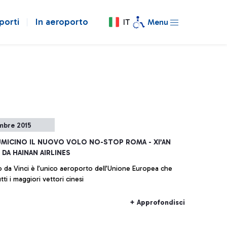
porti
In aeroporto
IT
Menu
mbre 2015
IUMICINO IL NUOVO VOLO NO-STOP ROMA - XI’AN
DA HAINAN AIRLINES
inci è l’unico aeroporto dell’Unione Europea che
tti i maggiori vettori cinesi
+ Approfondisci