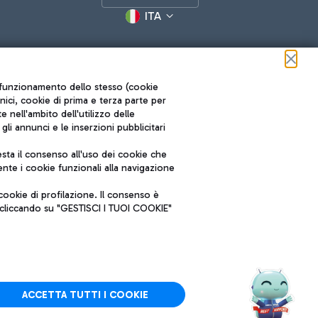
ITA
ul funzionamento dello stesso (cookie
cnici, cookie di prima e terza parte per
nell'ambito dell'utilizzo delle
li annunci e le inserzioni pubblicitari
ta il consenso all'uso dei cookie che
Roma FCO
nte i cookie funzionali alla navigazione
L'aeroporto stellato
ookie di profilazione. Il consenso è
SOSTENIBILITÀ
INNOVAZIONE
e cliccando su "GESTISCI I TUOI COOKIE"
ACCETTA TUTTI I COOKIE