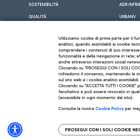
SOSTENIBILITÀ
ADR INFR
QUALITÀ
URBANV
INNOVATION
Utilizziamo cookie di prima parte per il f
analitici, quando assimilabili ai cookie tec
comprendere i contenuti di suo interesse; 
funzionalità e della navigazione in rete; 
anche attraverso interazioni social networ
Cliccando su "PROSEGUI CON I SOLI COOKIE
richiedono il consenso, mantenendo le impo
sul sito web e i cookie analitici assimilabili 
Aeroporti di Roma S.p.A. - Società soggetta a direzione e coordiname
Cliccando su "ACCETTA TUTTI I COOKIE" pre
Codice fiscale e Registro delle Imprese di Roma 13032990155 P. IVA 0
Capitale sociale 62.224.743,00 int. vers.
facoltativo e può essere revocato in qual
Sede legale: Via Pier Paolo Racchetti 1 - 00054 Fiumicino (RM) telefon
(accessibile in ogni momento dal sito).
Consulta la nostra
Cookie Policy
per magg
PROSEGUI CON I SOLI COOKIE NE