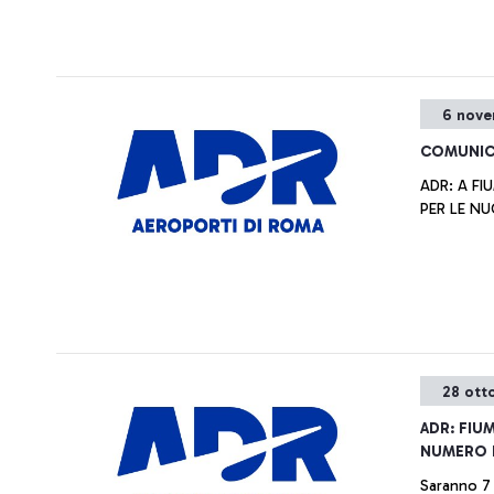
6 nove
COMUNIC
ADR: A FI
PER LE NU
28 ott
ADR: FIU
NUMERO D
Saranno 7 