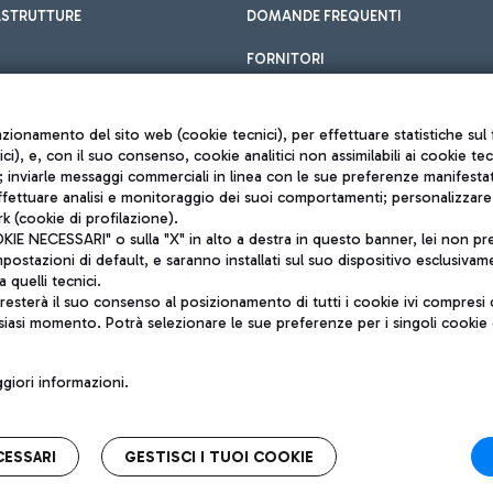
ASTRUTTURE
DOMANDE FREQUENTI
FORNITORI
unzionamento del sito web (cookie tecnici), per effettuare statistiche s
nici), e, con il suo consenso, cookie analitici non assimilabili ai cookie te
inviarle messaggi commerciali in linea con le sue preferenze manifestate 
effettuare analisi e monitoraggio dei suoi comportamenti; personalizzare g
k (cookie di profilazione).
Privacy policy
 NECESSARI" o sulla "X" in alto a destra in questo banner, lei non pres
Note legali
stazioni di default, e saranno installati sul suo dispositivo esclusivame
Mappa sito
a quelli tecnici.
nto di Mundys S.p.A.
Accessibilità
sterà il suo consenso al posizionamento di tutti i cookie ivi compresi c
6572251004
QUALITÀ
siasi momento. Potrà selezionare le sue preferenze per i singoli cooki
o +39 06 65951
iori informazioni.
CESSARI
GESTISCI I TUOI COOKIE