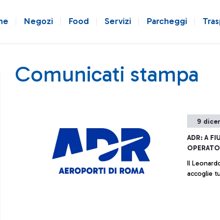
ne
Negozi
Food
Servizi
Parcheggi
Tras
Comunicati stampa
9 dice
ADR: A F
OPERATO 
Il Leonardo da V
accoglie tu