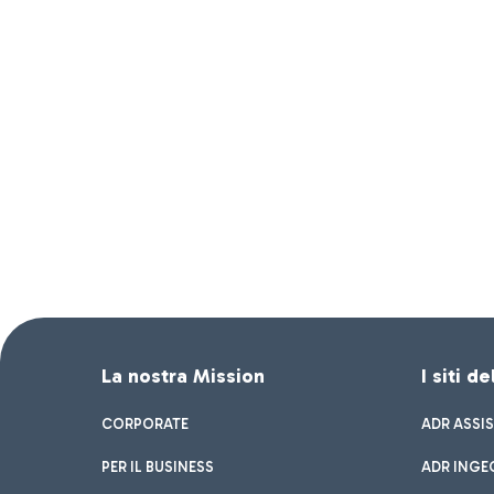
La nostra Mission
I siti d
CORPORATE
ADR ASSI
PER IL BUSINESS
ADR INGE