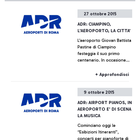
27 ottobre 2015
ADR: CIAMPINO,
L’AEROPORTO, LA CITTA’
L’aeroporto Giovan Battista
Pastine di Ciampino
festeggia il suo primo
centenario. In occasione
della ricorrenza, dal
prossimo 27 ottobre fino al
+ Approfondisci
14 febbraio, Aeroporti di
Roma, in collaborazione
9 ottobre 2015
con il Comune di Ciampino
e l’Aeronautica Militare,
ADR: AIRPORT PIANOS, IN
promuove una serie di
AEROPORTO E' DI SCENA
iniziative che ripercorrono,
LA MUSICA
attraverso documentazione
Cominciano oggi le
di varia natura, la storia
“Esibizioni Itineranti”,
dell’aeroporto che è anche,
concerti per pianoforte di
e indissolubilmente, la