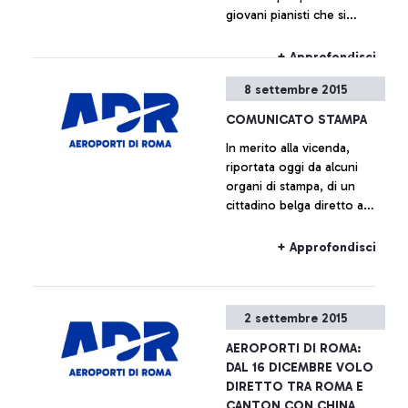
giovani pianisti che si
storia della città che lo
svolgeranno all’interno
ospita.
dell’aeroporto Leonardo da
+ Approfondisci
Vinci.
8 settembre 2015
COMUNICATO STAMPA
In merito alla vicenda,
riportata oggi da alcuni
organi di stampa, di un
cittadino belga diretto a
Bruxelles con volo Ryanair
salito a bordo dell’aereo
+ Approfondisci
senza avere il relativo
biglietto, Aeroporti di Roma
precisa che sulla base dei
2 settembre 2015
regolamenti europei e del
Programma Nazionale di
AEROPORTI DI ROMA:
Sicurezza il superamento
DAL 16 DICEMBRE VOLO
dei varchi di sicurezza e
DIRETTO TRA ROMA E
l’accesso alla zona airside
CANTON CON CHINA