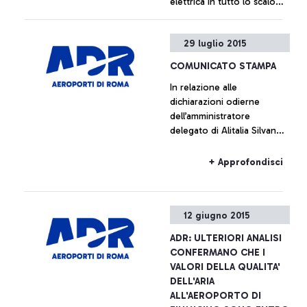
elettrica in tutto lo scalo
rendendolo di nuovo
pienamente operativo
+ Approfondisci
29 luglio 2015
COMUNICATO STAMPA
In relazione alle
dichiarazioni odierne
dell’amministratore
delegato di Alitalia Silvano
Cassano, Aeroporti di Roma
non intende commentare le
+ Approfondisci
cifre fornite da Alitalia
12 giugno 2015
ADR: ULTERIORI ANALISI
CONFERMANO CHE I
VALORI DELLA QUALITA'
DELL'ARIA
ALL'AEROPORTO DI