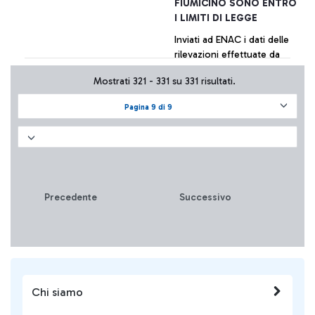
FIUMICINO SONO ENTRO
I LIMITI DI LEGGE
Inviati ad ENAC i dati delle
rilevazioni effettuate da
diversi centri specializzati
Mostrati 321 - 331 su 331 risultati.
per conto di varie realtà
aeroportuali. La tabella di
Pagina 9 di 9
sintesi dei valori è
+ Approfondisci
pubblicata sul sito della
società.
Precedente
Successivo
Chi siamo