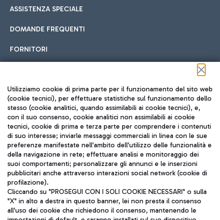
ASSISTENZA SPECIALE
DOMANDE FREQUENTI
FORNITORI
Seguici sui social
Utilizziamo cookie di prima parte per il funzionamento del sito web
(cookie tecnici), per effettuare statistiche sul funzionamento dello
stesso (cookie analitici, quando assimilabili ai cookie tecnici), e,
con il suo consenso, cookie analitici non assimilabili ai cookie
tecnici, cookie di prima e terza parte per comprendere i contenuti
di suo interesse; inviarle messaggi commerciali in linea con le sue
TRAVEL JOURNAL
preferenze manifestate nell'ambito dell'utilizzo delle funzionalità e
della navigazione in rete; effettuare analisi e monitoraggio dei
ITA
suoi comportamenti; personalizzare gli annunci e le inserzioni
pubblicitari anche attraverso interazioni social network (cookie di
profilazione).
Cliccando su "PROSEGUI CON I SOLI COOKIE NECESSARI" o sulla
"X" in alto a destra in questo banner, lei non presta il consenso
all'uso dei cookie che richiedono il consenso, mantenendo le
impostazioni di default, e saranno installati sul suo dispositivo