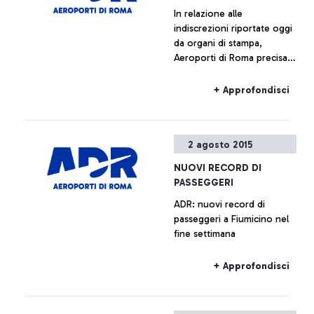
In relazione alle
indiscrezioni riportate oggi
da organi di stampa,
Aeroporti di Roma precisa
che non è previsto l’avvio
di alcun piano immobiliare
+ Approfondisci
relativo a Fiumicino Sud.
Ogni ipotesi di
valorizzazione delle aree
2 agosto 2015
all’interno del sedime
aeroportuale è da
NUOVI RECORD DI
considerarsi prematura.
PASSEGGERI
ADR: nuovi record di
passeggeri a Fiumicino nel
fine settimana
+ Approfondisci