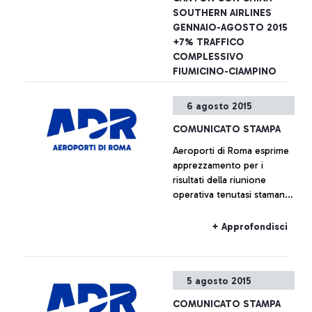
dell’aeroporto sono
SOUTHERN AIRLINES
possibili esibendo anche il
GENNAIO-AGOSTO 2015
solo titolo di viaggio
+7% TRAFFICO
COMPLESSIVO
FIUMICINO-CIAMPINO
Aeroporti di Roma annuncia
6 agosto 2015
- insieme a China Southern
Airlines - il lancio dal 16
COMUNICATO STAMPA
dicembre prossimo di un
Aeroporti di Roma esprime
nuovo collegamento tra
apprezzamento per i
l’aeroporto Leonardo Da
+ Approfondisci
risultati della riunione
Vinci e le città di Canton e
operativa tenutasi stamane
Wuhan.
presso la sede centrale
dell’Enac, alla quale erano
+ Approfondisci
presenti, oltre ai
rappresentanti della società
di gestione, anche quelli di
5 agosto 2015
Alitalia e Enav.
COMUNICATO STAMPA