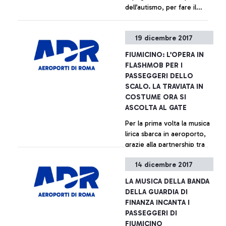
dell’autismo, per fare il
punto sulle azioni
intraprese nello scalo a un
+ Approfondisci
19 dicembre 2017
anno dall’adesione al
progetto e per condividere
FIUMICINO: L’OPERA IN
i prossimi passi da avviare.
FLASHMOB PER I
PASSEGGERI DELLO
SCALO. LA TRAVIATA IN
COSTUME ORA SI
ASCOLTA AL GATE
Per la prima volta la musica
lirica sbarca in aeroporto,
grazie alla partnership tra
ADR e Teatro dell’Opera di
14 dicembre 2017
Roma. Al via un innovativo
programma di eventi
+ Approfondisci
LA MUSICA DELLA BANDA
musicali per i passeggeri
DELLA GUARDIA DI
per il 2018
FINANZA INCANTA I
PASSEGGERI DI
FIUMICINO