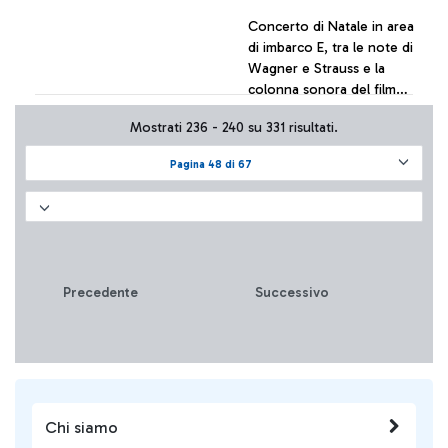
Concerto di Natale in area
di imbarco E, tra le note di
Wagner e Strauss e la
colonna sonora del film
“The Terminal”
Mostrati 236 - 240 su 331 risultati.
+ Approfondisci
Pagina 48 di 67
Precedente
Successivo
Chi siamo