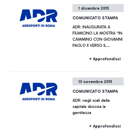
+ Approfondisci
1 dicembre 2015
COMUNICATO STAMPA
ADR: INAUGURATA A
FIUMICINO LA MOSTRA “IN
CAMMINO CON GIOVANNI
PAOLO II VERSO IL
GIUBILEO STRAORDINARIO
DELLA MISERICORDIA” Le
+ Approfondisci
opere rimarranno esposte
durante l’Anno Giubilare
13 novembre 2015
COMUNICATO STAMPA
ADR: negli scali della
capitale sboccia la
gentilezza
+ Approfondisci