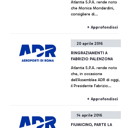
Atlantia S.P.A. rende noto
che Monica Mondardini,
consigliere di
amministrazione della
società, è stata nominata
+ Approfondisci
presidente di Aeroporti di
Roma dall'Assemblea
20 aprile 2016
odierna dell'azienda
aeroportuale. L'incarico,
RINGRAZIAMENTI A
non esecutivo, viene
FABRIZIO PALENZONA
assunto da Mondardini
Atlantia S.P.A. rende noto
ferme restando le sue
che, in occasione
attuali cariche nel gruppo
dell'Assemblea ADR di oggi,
CIR. Il Consiglio di
il Presidente Fabrizio
Amministrazione di
Palenzona ha terminato il
Aeroporti di Roma, riunitosi
mandato di Presidente di
subito dopo l'Assemblea, ha
+ Approfondisci
Aeroporti di Roma. Il
nominato amministratore
gruppo Atlantia esprime
delegato Ugo de Carolis,
14 aprile 2016
profonda gratitudine al
amministratore delegato di
Presidente Palenzona per il
Telepass dal 2008.
FIUMICINO, PARTE LA
fondamentale ruolo svolto