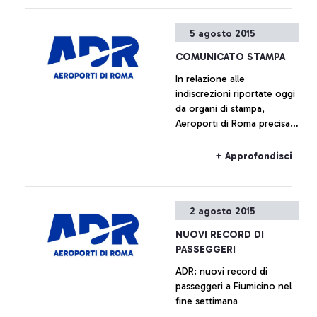
rappresentanti della società
di gestione, anche quelli di
5 agosto 2015
Alitalia e Enav.
COMUNICATO STAMPA
In relazione alle
indiscrezioni riportate oggi
da organi di stampa,
Aeroporti di Roma precisa
che non è previsto l’avvio
di alcun piano immobiliare
+ Approfondisci
relativo a Fiumicino Sud.
Ogni ipotesi di
valorizzazione delle aree
2 agosto 2015
all’interno del sedime
aeroportuale è da
NUOVI RECORD DI
considerarsi prematura.
PASSEGGERI
ADR: nuovi record di
passeggeri a Fiumicino nel
fine settimana