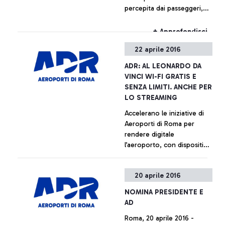
percepita dai passeggeri,
secondo le rilevazioni
internazionali ACI
+ Approfondisci
22 aprile 2016
ADR: AL LEONARDO DA
VINCI WI-FI GRATIS E
SENZA LIMITI. ANCHE PER
LO STREAMING
Accelerano le iniziative di
Aeroporti di Roma per
rendere digitale
l’aeroporto, con dispositivi
e tecnologie scelte per
facilitare l’esperienza di
+ Approfondisci
20 aprile 2016
viaggio dei passeggeri
NOMINA PRESIDENTE E
AD
Roma, 20 aprile 2016 -