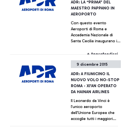
+ Approfondisci
ADR: LA “PRIMA” DEL
MAESTRO PAPPANO IN
AEROPORTO
Con questo evento
Aeroporti di Roma e
Accademia Nazionale di
Santa Cecilia inaugurano il
ciclo di concerti “Santa
Cecilia al Volo”, ogni
+ Approfondisci
giovedì presso lo scalo
9 dicembre 2015
Leonardo da Vinci
L’aeroporto Leonardo da
ADR: A FIUMICINO IL
Vinci diventerà nei prossimi
NUOVO VOLO NO-STOP
sei mesi un innovativo
ROMA - XI’AN OPERATO
palcoscenico per giovani
DA HAINAN AIRLINES
talenti musicali
Il Leonardo da Vinci è
l’unico aeroporto
dell’Unione Europea che
accoglie tutti i maggiori
vettori cinesi