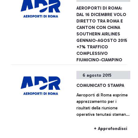
Programma Nazionale di
AEROPORTI DI ROMA:
Sicurezza il superamento
DAL 16 DICEMBRE VOLO
dei varchi di sicurezza e
DIRETTO TRA ROMA E
l’accesso alla zona airside
CANTON CON CHINA
dell’aeroporto sono
SOUTHERN AIRLINES
possibili esibendo anche il
GENNAIO-AGOSTO 2015
solo titolo di viaggio
+7% TRAFFICO
COMPLESSIVO
FIUMICINO-CIAMPINO
Aeroporti di Roma annuncia
6 agosto 2015
- insieme a China Southern
Airlines - il lancio dal 16
COMUNICATO STAMPA
dicembre prossimo di un
Aeroporti di Roma esprime
nuovo collegamento tra
apprezzamento per i
l’aeroporto Leonardo Da
+ Approfondisci
risultati della riunione
Vinci e le città di Canton e
operativa tenutasi stamane
Wuhan.
presso la sede centrale
dell’Enac, alla quale erano
+ Approfondisci
presenti, oltre ai