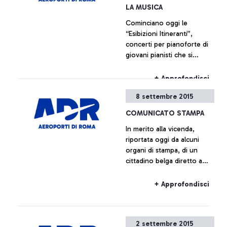
iniziative che ripercorrono,
LA MUSICA
attraverso documentazione
Cominciano oggi le
di varia natura, la storia
“Esibizioni Itineranti”,
dell’aeroporto che è anche,
concerti per pianoforte di
e indissolubilmente, la
giovani pianisti che si
storia della città che lo
svolgeranno all’interno
ospita.
dell’aeroporto Leonardo da
+ Approfondisci
Vinci.
8 settembre 2015
COMUNICATO STAMPA
In merito alla vicenda,
riportata oggi da alcuni
organi di stampa, di un
cittadino belga diretto a
Bruxelles con volo Ryanair
salito a bordo dell’aereo
+ Approfondisci
senza avere il relativo
biglietto, Aeroporti di Roma
precisa che sulla base dei
2 settembre 2015
regolamenti europei e del