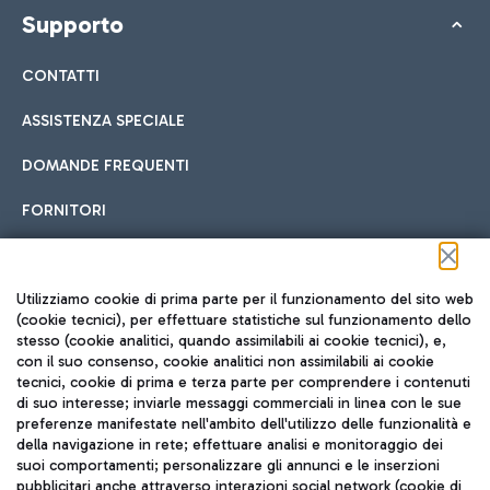
Supporto
CONTATTI
ASSISTENZA SPECIALE
DOMANDE FREQUENTI
FORNITORI
Seguici sui social
Utilizziamo cookie di prima parte per il funzionamento del sito web
(cookie tecnici), per effettuare statistiche sul funzionamento dello
stesso (cookie analitici, quando assimilabili ai cookie tecnici), e,
con il suo consenso, cookie analitici non assimilabili ai cookie
tecnici, cookie di prima e terza parte per comprendere i contenuti
di suo interesse; inviarle messaggi commerciali in linea con le sue
TRAVEL JOURNAL
preferenze manifestate nell'ambito dell'utilizzo delle funzionalità e
della navigazione in rete; effettuare analisi e monitoraggio dei
ITA
suoi comportamenti; personalizzare gli annunci e le inserzioni
pubblicitari anche attraverso interazioni social network (cookie di