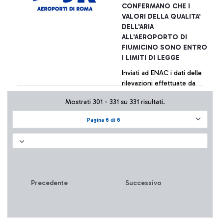
CONFERMANO CHE I
VALORI DELLA QUALITA'
DELL'ARIA
ALL'AEROPORTO DI
FIUMICINO SONO ENTRO
I LIMITI DI LEGGE
Inviati ad ENAC i dati delle
rilevazioni effettuate da
diversi centri specializzati
Mostrati 301 - 331 su 331 risultati.
per conto di varie realtà
aeroportuali. La tabella di
Pagina 6 di 6
sintesi dei valori è
+ Approfondisci
pubblicata sul sito della
società.
Precedente
Successivo