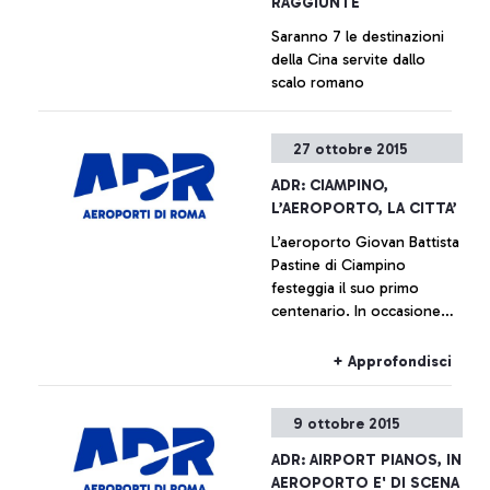
RAGGIUNTE
Saranno 7 le destinazioni
della Cina servite dallo
scalo romano
+ Approfondisci
27 ottobre 2015
ADR: CIAMPINO,
L’AEROPORTO, LA CITTA’
L’aeroporto Giovan Battista
Pastine di Ciampino
festeggia il suo primo
centenario. In occasione
della ricorrenza, dal
prossimo 27 ottobre fino al
+ Approfondisci
14 febbraio, Aeroporti di
Roma, in collaborazione
9 ottobre 2015
con il Comune di Ciampino
e l’Aeronautica Militare,
ADR: AIRPORT PIANOS, IN
promuove una serie di
AEROPORTO E' DI SCENA