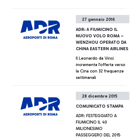
preferenziale, per favorire i
transiti dell'hub carrier dello
scalo Leonardo da Vinci e
27 gennaio 2016
per migliorare la customer
experience dei passeggeri
ADR: A FIUMICINO IL
extra-Schengen, ma non
NUOVO VOLO ROMA –
esclusiva.
WENZHOU OPERATO DA
CHINA EASTERN AIRLINES
Il Leonardo da Vinci
incrementa l’offerta verso
la Cina con 32 frequenze
settimanali
+ Approfondisci
28 dicembre 2015
COMUNICATO STAMPA
ADR: FESTEGGIATO A
FIUMICINO IL 40
MILIONESIMO
PASSEGGERO DEL 2015