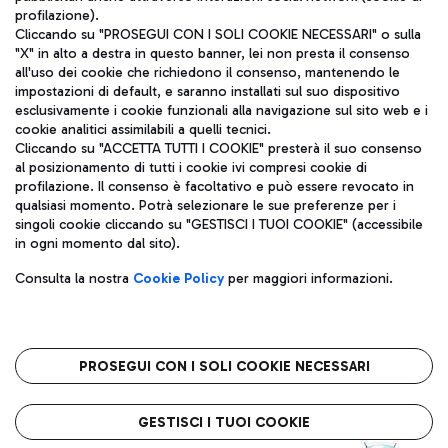
profilazione).
Cliccando su "PROSEGUI CON I SOLI COOKIE NECESSARI" o sulla
"X" in alto a destra in questo banner, lei non presta il consenso
all'uso dei cookie che richiedono il consenso, mantenendo le
impostazioni di default, e saranno installati sul suo dispositivo
esclusivamente i cookie funzionali alla navigazione sul sito web e i
Aeroporti di Roma S.p.A. - Società soggetta a direzione e
cookie analitici assimilabili a quelli tecnici.
coordinamento di Mundys S.p.A.
Cliccando su "ACCETTA TUTTI I COOKIE" presterà il suo consenso
al posizionamento di tutti i cookie ivi compresi cookie di
Codice fiscale e Registro delle Imprese di Roma 13032990155 P.
profilazione. Il consenso è facoltativo e può essere revocato in
IVA 06572251004
qualsiasi momento. Potrà selezionare le sue preferenze per i
Capitale sociale 62.224.743,00 int. vers.
singoli cookie cliccando su "GESTISCI I TUOI COOKIE" (accessibile
Sede legale: Via Pier Paolo Racchetti 1 - 00054 Fiumicino (RM)
in ogni momento dal sito).
telefono +39 06 65951
Privacy policy
Note legali
Consulta la nostra
Cookie Policy
per maggiori informazioni.
Mappa sito
Accessibilità
Roma FCO
L'aeroporto stellato
PROSEGUI CON I SOLI COOKIE NECESSARI
QUALITÀ
SOSTENIBILITÀ
INNOVAZIONE
GESTISCI I TUOI COOKIE