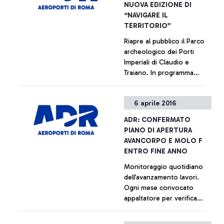
NUOVA EDIZIONE DI
in nove anni di intensa e
“NAVIGARE IL
produttiva collaborazione
TERRITORIO”
con ADR, e con Gemina
Riapre al pubblico il Parco
fino alla sua fusione con
archeologico dei Porti
Atlantia avvenuta nel 2013,
Imperiali di Claudio e
in cui la sua figura è stata di
Traiano. In programma
riferimento per l'azienda. Il
laboratori per le scuole e
suo grande impegno e
visite per i passeggeri del
professionalità hanno
+ Approfondisci
6 aprile 2016
Leonardo da Vinci.
permesso il superamento
Superata quota 10.000
delle tante difficoltà e dei
ADR: CONFERMATO
presenze nel 2015
nodi irrisolti accumulati per
PIANO DI APERTURA
anni e l'avvio dell'ambizioso
AVANCORPO E MOLO F
programma di investimenti
ENTRO FINE ANNO
in corso, che dovrà
Monitoraggio quotidiano
finalmente allineare
dell’avanzamento lavori.
l'aeroporto di Fiumicino ai
Ogni mese convocato
migliori standard europei e
appaltatore per verifica
mondiali.
generale
+ Approfondisci