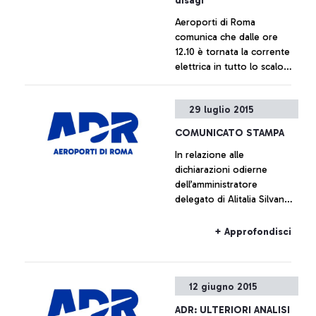
disagi
Aeroporti di Roma
comunica che dalle ore
12.10 è tornata la corrente
elettrica in tutto lo scalo
rendendolo di nuovo
pienamente operativo
+ Approfondisci
29 luglio 2015
COMUNICATO STAMPA
In relazione alle
dichiarazioni odierne
dell’amministratore
delegato di Alitalia Silvano
Cassano, Aeroporti di Roma
non intende commentare le
+ Approfondisci
cifre fornite da Alitalia
12 giugno 2015
ADR: ULTERIORI ANALISI