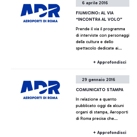
6 aprile 2016
FIUMICINO: AL VIA
“INCONTRA AL VOLO”
Prende il via il programma
di interviste con personaggi
della cultura e dello
spettacolo dedicate ai
passeggeri del principale
aeroporto italiano. Ad
+ Approfondisci
aprile: Marcorè, Reggiani,
Vespa
29 gennaio 2016
COMUNICATO STAMPA
In relazione a quanto
pubblicato oggi da alcuni
organi di stampa, Aeroporti
di Roma precisa che
l'allocazione di Alitalia nel
nuovo molo F sarà
+ Approfondisci