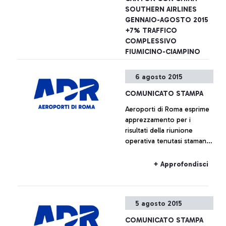
dell’aeroporto sono
SOUTHERN AIRLINES
possibili esibendo anche il
GENNAIO-AGOSTO 2015
solo titolo di viaggio
+7% TRAFFICO
COMPLESSIVO
FIUMICINO-CIAMPINO
Aeroporti di Roma annuncia
6 agosto 2015
- insieme a China Southern
Airlines - il lancio dal 16
COMUNICATO STAMPA
dicembre prossimo di un
Aeroporti di Roma esprime
nuovo collegamento tra
apprezzamento per i
l’aeroporto Leonardo Da
+ Approfondisci
risultati della riunione
Vinci e le città di Canton e
operativa tenutasi stamane
Wuhan.
presso la sede centrale
dell’Enac, alla quale erano
+ Approfondisci
presenti, oltre ai
rappresentanti della società
di gestione, anche quelli di
5 agosto 2015
Alitalia e Enav.
COMUNICATO STAMPA