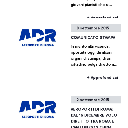
giovani pianisti che si
storia della città che lo
svolgeranno all’interno
ospita.
dell’aeroporto Leonardo da
+ Approfondisci
Vinci.
8 settembre 2015
COMUNICATO STAMPA
In merito alla vicenda,
riportata oggi da alcuni
organi di stampa, di un
cittadino belga diretto a
Bruxelles con volo Ryanair
salito a bordo dell’aereo
+ Approfondisci
senza avere il relativo
biglietto, Aeroporti di Roma
precisa che sulla base dei
2 settembre 2015
regolamenti europei e del
Programma Nazionale di
AEROPORTI DI ROMA:
Sicurezza il superamento
DAL 16 DICEMBRE VOLO
dei varchi di sicurezza e
DIRETTO TRA ROMA E
l’accesso alla zona airside
CANTON CON CHINA