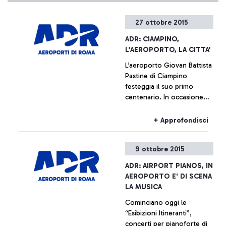
27 ottobre 2015
ADR: CIAMPINO,
L’AEROPORTO, LA CITTA’
L’aeroporto Giovan Battista
Pastine di Ciampino
festeggia il suo primo
centenario. In occasione
della ricorrenza, dal
prossimo 27 ottobre fino al
+ Approfondisci
14 febbraio, Aeroporti di
Roma, in collaborazione
9 ottobre 2015
con il Comune di Ciampino
e l’Aeronautica Militare,
ADR: AIRPORT PIANOS, IN
promuove una serie di
AEROPORTO E' DI SCENA
iniziative che ripercorrono,
LA MUSICA
attraverso documentazione
Cominciano oggi le
di varia natura, la storia
“Esibizioni Itineranti”,
dell’aeroporto che è anche,
concerti per pianoforte di
e indissolubilmente, la