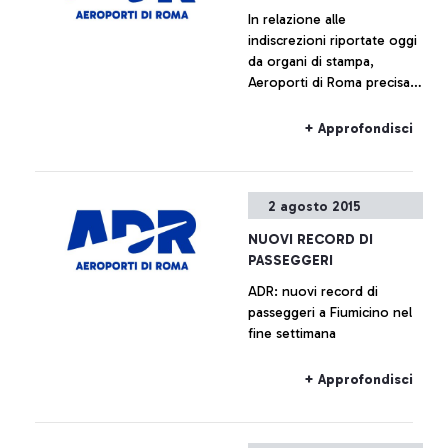
In relazione alle
indiscrezioni riportate oggi
da organi di stampa,
Aeroporti di Roma precisa
che non è previsto l’avvio
di alcun piano immobiliare
+ Approfondisci
relativo a Fiumicino Sud.
Ogni ipotesi di
valorizzazione delle aree
2 agosto 2015
all’interno del sedime
aeroportuale è da
NUOVI RECORD DI
considerarsi prematura.
PASSEGGERI
ADR: nuovi record di
passeggeri a Fiumicino nel
fine settimana
+ Approfondisci