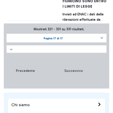
FIUMICINO SONO ENTRO
I LIMITI DI LEGGE
Inviati ad ENAC i dati delle
rilevazioni effettuate da
diversi centri specializzati
Mostrati 321 - 331 su 331 risultati.
per conto di varie realtà
aeroportuali. La tabella di
Pagina 17 di 17
sintesi dei valori è
+ Approfondisci
pubblicata sul sito della
società.
Precedente
Successivo
Chi siamo