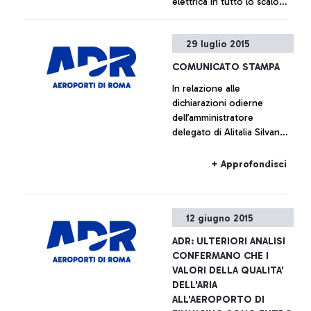
elettrica in tutto lo scalo
rendendolo di nuovo
pienamente operativo
+ Approfondisci
29 luglio 2015
COMUNICATO STAMPA
In relazione alle
dichiarazioni odierne
dell’amministratore
delegato di Alitalia Silvano
Cassano, Aeroporti di Roma
non intende commentare le
+ Approfondisci
cifre fornite da Alitalia
12 giugno 2015
ADR: ULTERIORI ANALISI
CONFERMANO CHE I
VALORI DELLA QUALITA'
DELL'ARIA
ALL'AEROPORTO DI