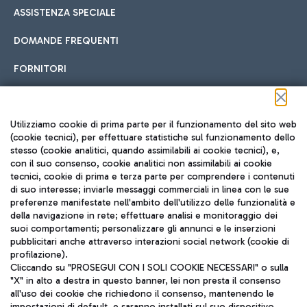
ASSISTENZA SPECIALE
DOMANDE FREQUENTI
FORNITORI
Seguici sui social
Utilizziamo cookie di prima parte per il funzionamento del sito web
(cookie tecnici), per effettuare statistiche sul funzionamento dello
stesso (cookie analitici, quando assimilabili ai cookie tecnici), e,
con il suo consenso, cookie analitici non assimilabili ai cookie
tecnici, cookie di prima e terza parte per comprendere i contenuti
di suo interesse; inviarle messaggi commerciali in linea con le sue
TRAVEL JOURNAL
preferenze manifestate nell'ambito dell'utilizzo delle funzionalità e
della navigazione in rete; effettuare analisi e monitoraggio dei
ITA
suoi comportamenti; personalizzare gli annunci e le inserzioni
pubblicitari anche attraverso interazioni social network (cookie di
profilazione).
Cliccando su "PROSEGUI CON I SOLI COOKIE NECESSARI" o sulla
"X" in alto a destra in questo banner, lei non presta il consenso
all'uso dei cookie che richiedono il consenso, mantenendo le
impostazioni di default, e saranno installati sul suo dispositivo