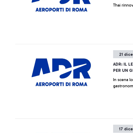
Thai rinno
21 dic
ADR: IL 
PER UN 
In scena lo chef stell
gastronomi
17 dic