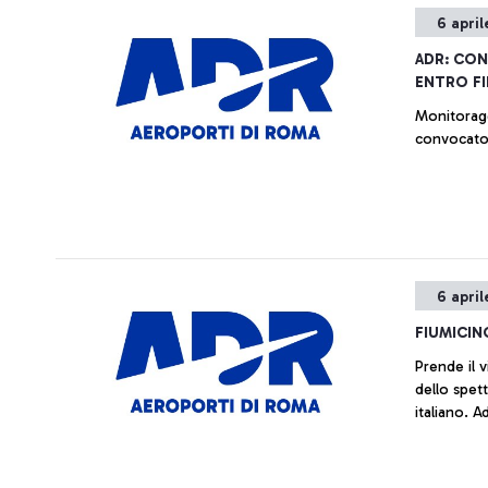
6 april
ADR: CON
ENTRO F
Monitoragg
convocato 
6 april
FIUMICIN
Prende il v
dello spet
italiano. A