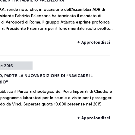
AMENTI A FABRIZIO PALENZONA
.P.A. rende noto che, in occasione dell'Assemblea ADR di
residente Fabrizio Palenzona ha terminato il mandato di
 di Aeroporti di Roma. Il gruppo Atlantia esprime profonda
e al Presidente Palenzona per il fondamentale ruolo svolto
ni di intensa e produttiva collaborazione con ADR, e con
 alla sua fusione con Atlantia avvenuta nel 2013, in cui la
+ Approfondisci
 è stata di riferimento per l'azienda. Il suo grande impegno e
alità hanno permesso il superamento delle tante difficoltà e
risolti accumulati per anni e l'avvio dell'ambizioso
le 2016
di investimenti in corso, che dovrà finalmente allineare
 di Fiumicino ai migliori standard europei e mondiali.
O, PARTE LA NUOVA EDIZIONE DI “NAVIGARE IL
RIO”
ubblico il Parco archeologico dei Porti Imperiali di Claudio e
n programma laboratori per le scuole e visite per i passeggeri
do da Vinci. Superata quota 10.000 presenze nel 2015
+ Approfondisci