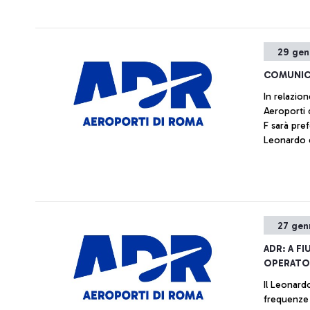
29 gen
COMUNIC
In relazio
Aeroporti 
F sarà pref
Leonardo d
passeggeri
27 gen
ADR: A F
OPERATO 
Il Leonard
frequenze 