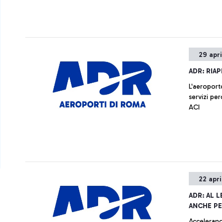
29 apri
ADR: RIA
L'aeroporto
servizi per
ACI
22 apri
ADR: AL L
ANCHE P
Accelerano