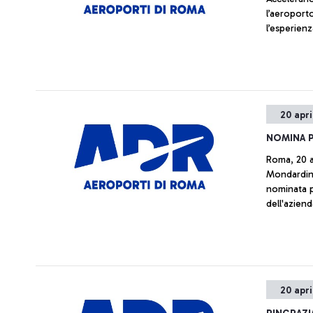
l’aeroporto
l’esperienz
20 apri
NOMINA P
Roma, 20 a
Mondardini
nominata p
dell'azien
Mondardini
Consiglio 
dopo l'As
Carolis, a
20 apri