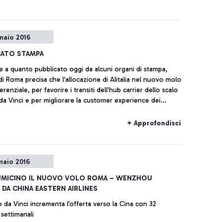
naio 2016
ATO STAMPA
ne a quanto pubblicato oggi da alcuni organi di stampa,
di Roma precisa che l'allocazione di Alitalia nel nuovo molo
erenziale, per favorire i transiti dell'hub carrier dello scalo
a Vinci e per migliorare la customer experience dei
 extra-Schengen, ma non esclusiva.
+ Approfondisci
naio 2016
IUMICINO IL NUOVO VOLO ROMA – WENZHOU
DA CHINA EASTERN AIRLINES
o da Vinci incrementa l’offerta verso la Cina con 32
settimanali