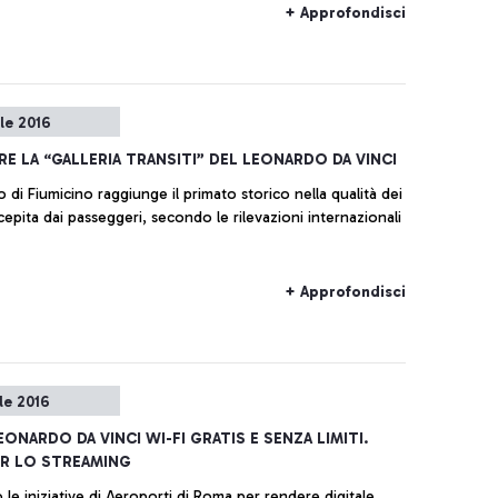
+ Approfondisci
le 2016
PRE LA “GALLERIA TRANSITI” DEL LEONARDO DA VINCI
 di Fiumicino raggiunge il primato storico nella qualità dei
cepita dai passeggeri, secondo le rilevazioni internazionali
+ Approfondisci
le 2016
EONARDO DA VINCI WI-FI GRATIS E SENZA LIMITI.
ER LO STREAMING
 le iniziative di Aeroporti di Roma per rendere digitale