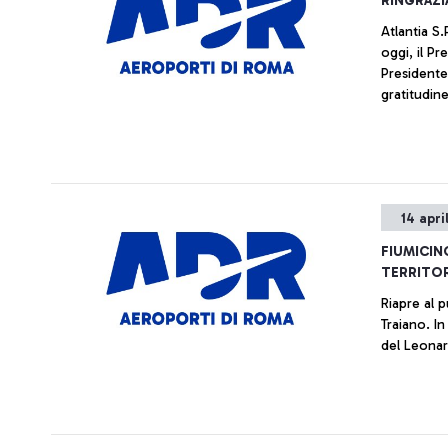
RINGRAZI
Atlantia S
oggi, il P
Presidente
gratitudin
in nove an
Gemina fino
sua figura
profession
dei nodi ir
14 apri
programma 
l'aeroporto
FIUMICIN
TERRITO
Riapre al p
Traiano. I
del Leonar