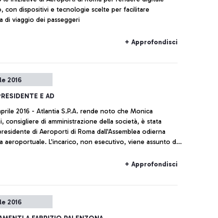
, con dispositivi e tecnologie scelte per facilitare
a di viaggio dei passeggeri
+ Approfondisci
le 2016
RESIDENTE E AD
prile 2016 - Atlantia S.P.A. rende noto che Monica
, consigliere di amministrazione della società, è stata
residente di Aeroporti di Roma dall'Assemblea odierna
da aeroportuale. L'incarico, non esecutivo, viene assunto da
 ferme restando le sue attuali cariche nel gruppo CIR. Il
di Amministrazione di Aeroporti di Roma, riunitosi subito
+ Approfondisci
semblea, ha nominato amministratore delegato Ugo de
mministratore delegato di Telepass dal 2008.
le 2016