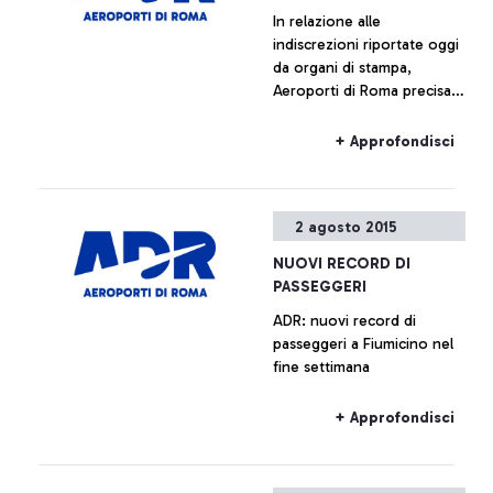
In relazione alle
indiscrezioni riportate oggi
da organi di stampa,
Aeroporti di Roma precisa
che non è previsto l’avvio
di alcun piano immobiliare
+ Approfondisci
relativo a Fiumicino Sud.
Ogni ipotesi di
valorizzazione delle aree
2 agosto 2015
all’interno del sedime
aeroportuale è da
NUOVI RECORD DI
considerarsi prematura.
PASSEGGERI
ADR: nuovi record di
passeggeri a Fiumicino nel
fine settimana
+ Approfondisci