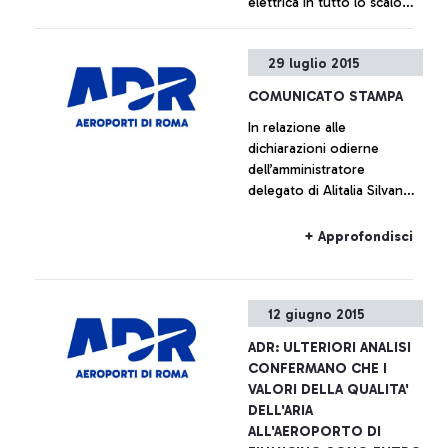
elettrica in tutto lo scalo
rendendolo di nuovo
pienamente operativo
+ Approfondisci
29 luglio 2015
COMUNICATO STAMPA
In relazione alle
dichiarazioni odierne
dell’amministratore
delegato di Alitalia Silvano
Cassano, Aeroporti di Roma
non intende commentare le
+ Approfondisci
cifre fornite da Alitalia
12 giugno 2015
ADR: ULTERIORI ANALISI
CONFERMANO CHE I
VALORI DELLA QUALITA'
DELL'ARIA
ALL'AEROPORTO DI