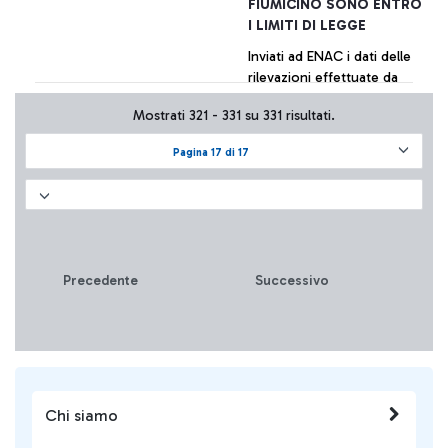
FIUMICINO SONO ENTRO
I LIMITI DI LEGGE
Inviati ad ENAC i dati delle
rilevazioni effettuate da
diversi centri specializzati
Mostrati 321 - 331 su 331 risultati.
per conto di varie realtà
aeroportuali. La tabella di
Pagina 17 di 17
sintesi dei valori è
+ Approfondisci
pubblicata sul sito della
società.
Precedente
Successivo
Chi siamo