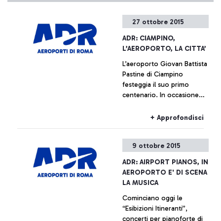
27 ottobre 2015
ADR: CIAMPINO,
L’AEROPORTO, LA CITTA’
L’aeroporto Giovan Battista
Pastine di Ciampino
festeggia il suo primo
centenario. In occasione
della ricorrenza, dal
prossimo 27 ottobre fino al
+ Approfondisci
14 febbraio, Aeroporti di
Roma, in collaborazione
9 ottobre 2015
con il Comune di Ciampino
e l’Aeronautica Militare,
ADR: AIRPORT PIANOS, IN
promuove una serie di
AEROPORTO E' DI SCENA
iniziative che ripercorrono,
LA MUSICA
attraverso documentazione
Cominciano oggi le
di varia natura, la storia
“Esibizioni Itineranti”,
dell’aeroporto che è anche,
concerti per pianoforte di
e indissolubilmente, la