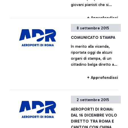
giovani pianisti che si
storia della città che lo
svolgeranno all’interno
ospita.
dell’aeroporto Leonardo da
+ Approfondisci
Vinci.
8 settembre 2015
COMUNICATO STAMPA
In merito alla vicenda,
riportata oggi da alcuni
organi di stampa, di un
cittadino belga diretto a
Bruxelles con volo Ryanair
salito a bordo dell’aereo
+ Approfondisci
senza avere il relativo
biglietto, Aeroporti di Roma
precisa che sulla base dei
2 settembre 2015
regolamenti europei e del
Programma Nazionale di
AEROPORTI DI ROMA:
Sicurezza il superamento
DAL 16 DICEMBRE VOLO
dei varchi di sicurezza e
DIRETTO TRA ROMA E
l’accesso alla zona airside
CANTON CON CHINA