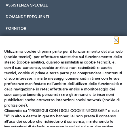
ASSISTENZA SPECIALE
DOMANDE FREQUENTI
FORNITORI
Seguici sui social
Utilizziamo cookie di prima parte per il funzionamento del sito web
(cookie tecnici), per effettuare statistiche sul funzionamento dello
stesso (cookie analitici, quando assimilabili ai cookie tecnici), e,
con il suo consenso, cookie analitici non assimilabili ai cookie
tecnici, cookie di prima e terza parte per comprendere i contenuti
di suo interesse; inviarle messaggi commerciali in linea con le sue
TRAVEL JOURNAL
preferenze manifestate nell'ambito dell'utilizzo delle funzionalità e
della navigazione in rete; effettuare analisi e monitoraggio dei
ITA
suoi comportamenti; personalizzare gli annunci e le inserzioni
pubblicitari anche attraverso interazioni social network (cookie di
profilazione).
Cliccando su "PROSEGUI CON I SOLI COOKIE NECESSARI" o sulla
"X" in alto a destra in questo banner, lei non presta il consenso
all'uso dei cookie che richiedono il consenso, mantenendo le
impostazioni di default, e saranno installati sul suo dispositivo