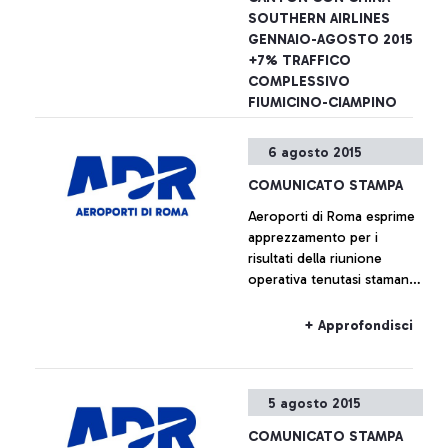
dell’aeroporto sono
SOUTHERN AIRLINES
possibili esibendo anche il
GENNAIO-AGOSTO 2015
solo titolo di viaggio
+7% TRAFFICO
COMPLESSIVO
FIUMICINO-CIAMPINO
Aeroporti di Roma annuncia
6 agosto 2015
- insieme a China Southern
Airlines - il lancio dal 16
COMUNICATO STAMPA
dicembre prossimo di un
Aeroporti di Roma esprime
nuovo collegamento tra
apprezzamento per i
l’aeroporto Leonardo Da
+ Approfondisci
risultati della riunione
Vinci e le città di Canton e
operativa tenutasi stamane
Wuhan.
presso la sede centrale
dell’Enac, alla quale erano
+ Approfondisci
presenti, oltre ai
rappresentanti della società
di gestione, anche quelli di
5 agosto 2015
Alitalia e Enav.
COMUNICATO STAMPA