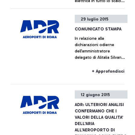
elettrica in tutto lo scalo
rendendolo di nuovo
pienamente operativo
+ Approfondisci
29 luglio 2015
COMUNICATO STAMPA
In relazione alle
dichiarazioni odierne
dell’amministratore
delegato di Alitalia Silvano
Cassano, Aeroporti di Roma
non intende commentare le
+ Approfondisci
cifre fornite da Alitalia
12 giugno 2015
ADR: ULTERIORI ANALISI
CONFERMANO CHE I
VALORI DELLA QUALITA'
DELL'ARIA
ALL'AEROPORTO DI