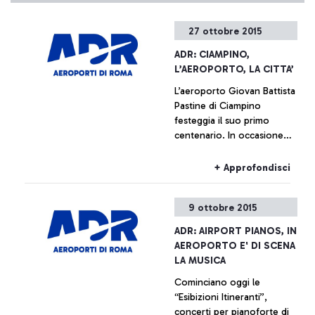
27 ottobre 2015
ADR: CIAMPINO,
L’AEROPORTO, LA CITTA’
L’aeroporto Giovan Battista
Pastine di Ciampino
festeggia il suo primo
centenario. In occasione
della ricorrenza, dal
prossimo 27 ottobre fino al
+ Approfondisci
14 febbraio, Aeroporti di
Roma, in collaborazione
9 ottobre 2015
con il Comune di Ciampino
e l’Aeronautica Militare,
ADR: AIRPORT PIANOS, IN
promuove una serie di
AEROPORTO E' DI SCENA
iniziative che ripercorrono,
LA MUSICA
attraverso documentazione
Cominciano oggi le
di varia natura, la storia
“Esibizioni Itineranti”,
dell’aeroporto che è anche,
concerti per pianoforte di
e indissolubilmente, la