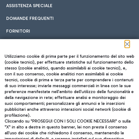
ASSISTENZA SPECIALE
DOMANDE FREQUENTI
FORNITORI
Seguici sui social
Utilizziamo cookie di prima parte per il funzionamento del sito web
(cookie tecnici), per effettuare statistiche sul funzionamento dello
stesso (cookie analitici, quando assimilabili ai cookie tecnici), e,
con il suo consenso, cookie analitici non assimilabili ai cookie
tecnici, cookie di prima e terza parte per comprendere i contenuti
di suo interesse; inviarle messaggi commerciali in linea con le sue
TRAVEL JOURNAL
preferenze manifestate nell'ambito dell'utilizzo delle funzionalità e
della navigazione in rete; effettuare analisi e monitoraggio dei
ITA
suoi comportamenti; personalizzare gli annunci e le inserzioni
pubblicitari anche attraverso interazioni social network (cookie di
profilazione).
Cliccando su "PROSEGUI CON I SOLI COOKIE NECESSARI" o sulla
"X" in alto a destra in questo banner, lei non presta il consenso
all'uso dei cookie che richiedono il consenso, mantenendo le
impostazioni di default, e saranno installati sul suo dispositivo