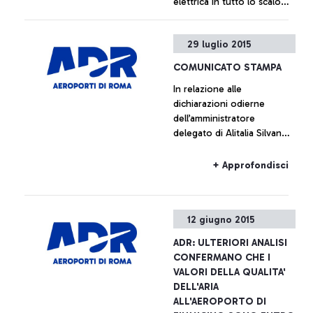
elettrica in tutto lo scalo
rendendolo di nuovo
pienamente operativo
+ Approfondisci
29 luglio 2015
COMUNICATO STAMPA
In relazione alle
dichiarazioni odierne
dell’amministratore
delegato di Alitalia Silvano
Cassano, Aeroporti di Roma
non intende commentare le
+ Approfondisci
cifre fornite da Alitalia
12 giugno 2015
ADR: ULTERIORI ANALISI
CONFERMANO CHE I
VALORI DELLA QUALITA'
DELL'ARIA
ALL'AEROPORTO DI