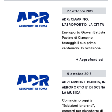
27 ottobre 2015
ADR: CIAMPINO,
L’AEROPORTO, LA CITTA’
L’aeroporto Giovan Battista
Pastine di Ciampino
festeggia il suo primo
centenario. In occasione
della ricorrenza, dal
prossimo 27 ottobre fino al
+ Approfondisci
14 febbraio, Aeroporti di
Roma, in collaborazione
9 ottobre 2015
con il Comune di Ciampino
e l’Aeronautica Militare,
ADR: AIRPORT PIANOS, IN
promuove una serie di
AEROPORTO E' DI SCENA
iniziative che ripercorrono,
LA MUSICA
attraverso documentazione
Cominciano oggi le
di varia natura, la storia
“Esibizioni Itineranti”,
dell’aeroporto che è anche,
concerti per pianoforte di
e indissolubilmente, la