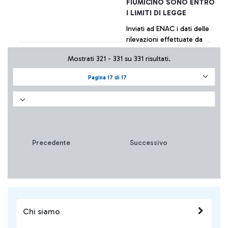
FIUMICINO SONO ENTRO
I LIMITI DI LEGGE
Inviati ad ENAC i dati delle
rilevazioni effettuate da
diversi centri specializzati
Mostrati 321 - 331 su 331 risultati.
per conto di varie realtà
aeroportuali. La tabella di
Pagina 17 di 17
sintesi dei valori è
+ Approfondisci
pubblicata sul sito della
società.
Precedente
Successivo
Chi siamo