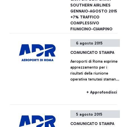
dell’aeroporto sono
SOUTHERN AIRLINES
possibili esibendo anche il
GENNAIO-AGOSTO 2015
solo titolo di viaggio
+7% TRAFFICO
COMPLESSIVO
FIUMICINO-CIAMPINO
Aeroporti di Roma annuncia
6 agosto 2015
- insieme a China Southern
Airlines - il lancio dal 16
COMUNICATO STAMPA
dicembre prossimo di un
Aeroporti di Roma esprime
nuovo collegamento tra
apprezzamento per i
l’aeroporto Leonardo Da
+ Approfondisci
risultati della riunione
Vinci e le città di Canton e
operativa tenutasi stamane
Wuhan.
presso la sede centrale
dell’Enac, alla quale erano
+ Approfondisci
presenti, oltre ai
rappresentanti della società
di gestione, anche quelli di
5 agosto 2015
Alitalia e Enav.
COMUNICATO STAMPA