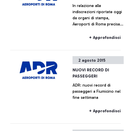
In relazione alle
indiscrezioni riportate oggi
da organi di stampa,
Aeroporti di Roma precisa
che non è previsto l’avvio
di alcun piano immobiliare
+ Approfondisci
relativo a Fiumicino Sud.
Ogni ipotesi di
valorizzazione delle aree
2 agosto 2015
all’interno del sedime
aeroportuale è da
NUOVI RECORD DI
considerarsi prematura.
PASSEGGERI
ADR: nuovi record di
passeggeri a Fiumicino nel
fine settimana
+ Approfondisci