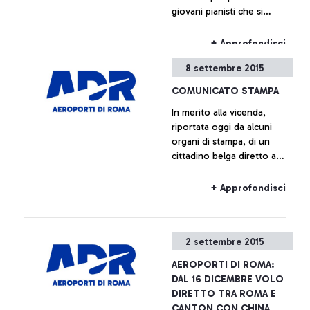
giovani pianisti che si
storia della città che lo
svolgeranno all’interno
ospita.
dell’aeroporto Leonardo da
+ Approfondisci
Vinci.
8 settembre 2015
COMUNICATO STAMPA
In merito alla vicenda,
riportata oggi da alcuni
organi di stampa, di un
cittadino belga diretto a
Bruxelles con volo Ryanair
salito a bordo dell’aereo
+ Approfondisci
senza avere il relativo
biglietto, Aeroporti di Roma
precisa che sulla base dei
2 settembre 2015
regolamenti europei e del
Programma Nazionale di
AEROPORTI DI ROMA:
Sicurezza il superamento
DAL 16 DICEMBRE VOLO
dei varchi di sicurezza e
DIRETTO TRA ROMA E
l’accesso alla zona airside
CANTON CON CHINA