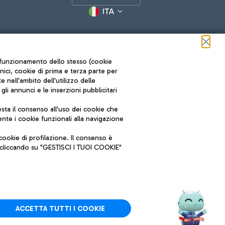
ITA
ul funzionamento dello stesso (cookie
cnici, cookie di prima e terza parte per
nell'ambito dell'utilizzo delle
li annunci e le inserzioni pubblicitari
ta il consenso all'uso dei cookie che
Roma FCO
nte i cookie funzionali alla navigazione
L'aeroporto stellato
ookie di profilazione. Il consenso è
SOSTENIBILITÀ
INNOVAZIONE
e cliccando su "GESTISCI I TUOI COOKIE"
ACCETTA TUTTI I COOKIE