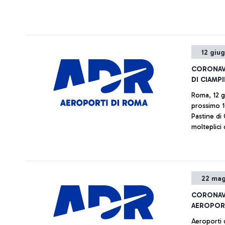
12 giu
CORONAVI
DI CIAMP
Roma, 12 g
prossimo 1
Pastine di
molteplici 
dell'emerg
22 mag
CORONAVI
AEROPO
Aeroporti 