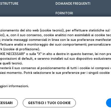
ASTRUTTURE
DOMANDE FREQUENTI
FORNITORI
unzionamento del sito web (cookie tecnici), per effettuare statistiche s
nici), e, con il suo consenso, cookie analitici non assimilabili ai cookie te
inviarle messaggi commerciali in linea con le sue preferenze manifestate 
effettuare analisi e monitoraggio dei suoi comportamenti; personalizzare g
k (cookie di profilazione).
Privacy policy
 NECESSARI" o sulla "X" in alto a destra in questo banner, lei non pres
Note legali
stazioni di default, e saranno installati sul suo dispositivo esclusivame
Mappa sito
a quelli tecnici.
nto di Mundys S.p.A.
Accessibilità
sterà il suo consenso al posizionamento di tutti i cookie ivi compresi c
6572251004
QUALITÀ
siasi momento. Potrà selezionare le sue preferenze per i singoli cooki
o +39 06 65951
iori informazioni.
CESSARI
GESTISCI I TUOI COOKIE