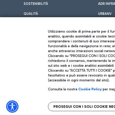
SOSTENIBILITÀ
ADR INFR
QUALITÀ
URBANV
INNOVATION
Utilizziamo cookie di prima parte per il f
analitici, quando assimilabili ai cookie tec
comprendere i contenuti di suo interesse; 
funzionalità e della navigazione in rete; 
anche attraverso interazioni social networ
Cliccando su "PROSEGUI CON I SOLI COOKIE
richiedono il consenso, mantenendo le impo
sul sito web e i cookie analitici assimilabili 
Aeroporti di Roma S.p.A. - Società soggetta a direzione e coordiname
Cliccando su "ACCETTA TUTTI I COOKIE" pre
Codice fiscale e Registro delle Imprese di Roma 13032990155 P. IVA 0
Capitale sociale 62.224.743,00 int. vers.
facoltativo e può essere revocato in qual
Sede legale: Via Pier Paolo Racchetti 1 - 00054 Fiumicino (RM) telefon
(accessibile in ogni momento dal sito).
Consulta la nostra
Cookie Policy
per magg
PROSEGUI CON I SOLI COOKIE NE