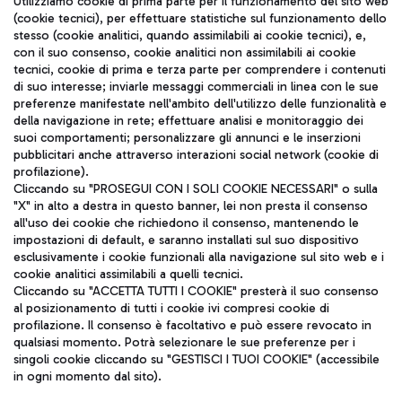
Utilizziamo cookie di prima parte per il funzionamento del sito web
(cookie tecnici), per effettuare statistiche sul funzionamento dello
stesso (cookie analitici, quando assimilabili ai cookie tecnici), e,
con il suo consenso, cookie analitici non assimilabili ai cookie
tecnici, cookie di prima e terza parte per comprendere i contenuti
di suo interesse; inviarle messaggi commerciali in linea con le sue
TRAVEL JOURNAL
preferenze manifestate nell'ambito dell'utilizzo delle funzionalità e
della navigazione in rete; effettuare analisi e monitoraggio dei
ITA
suoi comportamenti; personalizzare gli annunci e le inserzioni
pubblicitari anche attraverso interazioni social network (cookie di
profilazione).
Cliccando su "PROSEGUI CON I SOLI COOKIE NECESSARI" o sulla
"X" in alto a destra in questo banner, lei non presta il consenso
all'uso dei cookie che richiedono il consenso, mantenendo le
impostazioni di default, e saranno installati sul suo dispositivo
esclusivamente i cookie funzionali alla navigazione sul sito web e i
Aeroporti di Roma S.p.A. - Società soggetta a direzione e
cookie analitici assimilabili a quelli tecnici.
coordinamento di Mundys S.p.A.
Cliccando su "ACCETTA TUTTI I COOKIE" presterà il suo consenso
al posizionamento di tutti i cookie ivi compresi cookie di
Codice fiscale e Registro delle Imprese di Roma 13032990155 P.
profilazione. Il consenso è facoltativo e può essere revocato in
IVA 06572251004
qualsiasi momento. Potrà selezionare le sue preferenze per i
Capitale sociale 62.224.743,00 int. vers.
singoli cookie cliccando su "GESTISCI I TUOI COOKIE" (accessibile
Sede legale: Via Pier Paolo Racchetti 1 - 00054 Fiumicino (RM)
in ogni momento dal sito).
telefono +39 06 65951