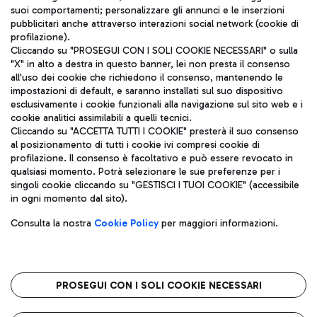
ITA
suoi comportamenti; personalizzare gli annunci e le inserzioni
pubblicitari anche attraverso interazioni social network (cookie di
profilazione).
Cliccando su "PROSEGUI CON I SOLI COOKIE NECESSARI" o sulla
"X" in alto a destra in questo banner, lei non presta il consenso
all'uso dei cookie che richiedono il consenso, mantenendo le
impostazioni di default, e saranno installati sul suo dispositivo
esclusivamente i cookie funzionali alla navigazione sul sito web e i
Aeroporti di Roma S.p.A. - Società soggetta a direzione e
cookie analitici assimilabili a quelli tecnici.
coordinamento di Mundys S.p.A.
Cliccando su "ACCETTA TUTTI I COOKIE" presterà il suo consenso
al posizionamento di tutti i cookie ivi compresi cookie di
Codice fiscale e Registro delle Imprese di Roma 13032990155 P.
profilazione. Il consenso è facoltativo e può essere revocato in
IVA 06572251004
qualsiasi momento. Potrà selezionare le sue preferenze per i
Capitale sociale 62.224.743,00 int. vers.
singoli cookie cliccando su "GESTISCI I TUOI COOKIE" (accessibile
Sede legale: Via Pier Paolo Racchetti 1 - 00054 Fiumicino (RM)
in ogni momento dal sito).
telefono +39 06 65951
Privacy policy
Note legali
Consulta la nostra
Cookie Policy
per maggiori informazioni.
Mappa sito
Accessibilità
Roma FCO
L'aeroporto stellato
PROSEGUI CON I SOLI COOKIE NECESSARI
QUALITÀ
SOSTENIBILITÀ
INNOVAZIONE