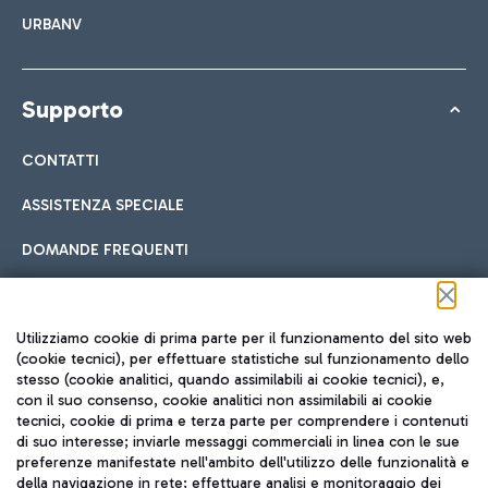
URBANV
Supporto
CONTATTI
ASSISTENZA SPECIALE
DOMANDE FREQUENTI
Seguici sui social
Utilizziamo cookie di prima parte per il funzionamento del sito web
(cookie tecnici), per effettuare statistiche sul funzionamento dello
stesso (cookie analitici, quando assimilabili ai cookie tecnici), e,
con il suo consenso, cookie analitici non assimilabili ai cookie
tecnici, cookie di prima e terza parte per comprendere i contenuti
di suo interesse; inviarle messaggi commerciali in linea con le sue
TRAVEL JOURNAL
preferenze manifestate nell'ambito dell'utilizzo delle funzionalità e
della navigazione in rete; effettuare analisi e monitoraggio dei