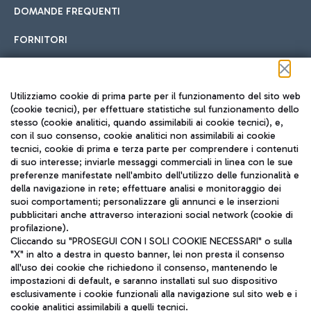
DOMANDE FREQUENTI
FORNITORI
Seguici sui social
Utilizziamo cookie di prima parte per il funzionamento del sito web
(cookie tecnici), per effettuare statistiche sul funzionamento dello
stesso (cookie analitici, quando assimilabili ai cookie tecnici), e,
con il suo consenso, cookie analitici non assimilabili ai cookie
tecnici, cookie di prima e terza parte per comprendere i contenuti
di suo interesse; inviarle messaggi commerciali in linea con le sue
TRAVEL JOURNAL
preferenze manifestate nell'ambito dell'utilizzo delle funzionalità e
della navigazione in rete; effettuare analisi e monitoraggio dei
ITA
suoi comportamenti; personalizzare gli annunci e le inserzioni
pubblicitari anche attraverso interazioni social network (cookie di
profilazione).
Cliccando su "PROSEGUI CON I SOLI COOKIE NECESSARI" o sulla
"X" in alto a destra in questo banner, lei non presta il consenso
all'uso dei cookie che richiedono il consenso, mantenendo le
impostazioni di default, e saranno installati sul suo dispositivo
esclusivamente i cookie funzionali alla navigazione sul sito web e i
Aeroporti di Roma S.p.A. - Società soggetta a direzione e
cookie analitici assimilabili a quelli tecnici.