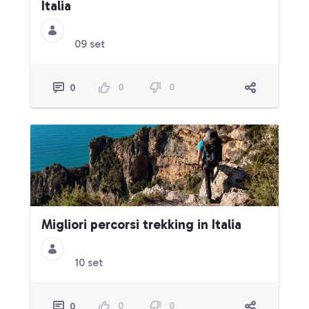
Italia
09 set
0
0
0
Migliori percorsi trekking in Italia
10 set
0
0
0