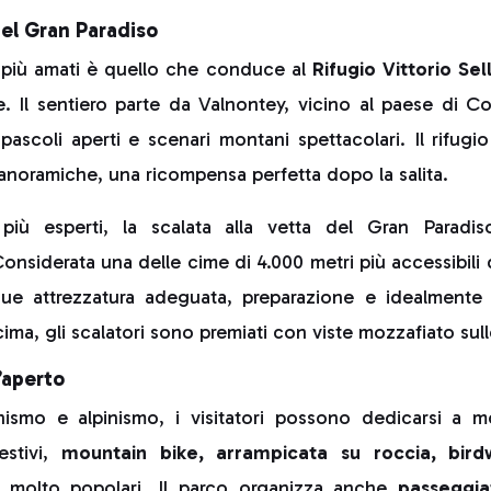
el Gran Paradiso
 più amati è quello che conduce al
Rifugio Vittorio Sel
ne. Il sentiero parte da Valnontey, vicino al paese di C
 pascoli aperti e scenari montani spettacolari. Il rifugio
panoramiche, una ricompensa perfetta dopo la salita.
i più esperti, la scalata alla vetta del Gran Paradi
onsiderata una delle cime di 4.000 metri più accessibili de
ue attrezzatura adeguata, preparazione e idealmente 
 cima, gli scalatori sono premiati con viste mozzafiato sull
l’aperto
ismo e alpinismo, i visitatori possono dedicarsi a mol
estivi,
mountain bike, arrampicata su roccia, bird
 molto popolari. Il parco organizza anche
passeggia