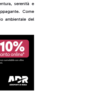
ntura, serenità e
 appagante. Come
io ambientale del