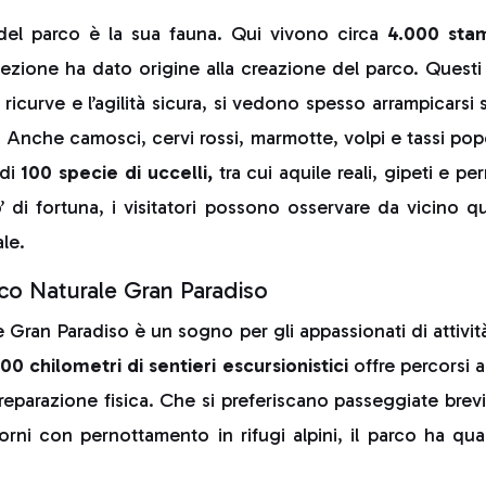
 del parco è la sua fauna. Qui vivono circa
4.000 stam
tezione ha dato origine alla creazione del parco. Questi 
ricurve e l’agilità sicura, si vedono spesso arrampicarsi 
e. Anche camosci, cervi rossi, marmotte, volpi e tassi pop
 di
100 specie di uccelli,
tra cui aquile reali, gipeti e p
 di fortuna, i visitatori possono osservare da vicino q
ale.
arco Naturale Gran Paradiso
 Gran Paradiso è un sogno per gli appassionati di attività 
00 chilometri di sentieri escursionistici
offre percorsi ada
reparazione fisica. Che si preferiscano passeggiate bre
iorni con pernottamento in rifugi alpini, il parco ha qua