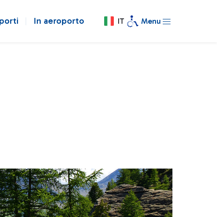
porti
In aeroporto
IT
Menu