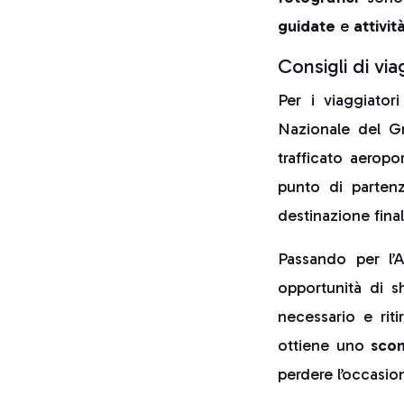
guidate
e
attivi
Consigli di vi
Per i viaggiator
Nazionale del Gr
trafficato aeropo
punto di partenz
destinazione final
Passando per l’A
opportunità di s
necessario e riti
ottiene uno
sco
perdere l’occasion