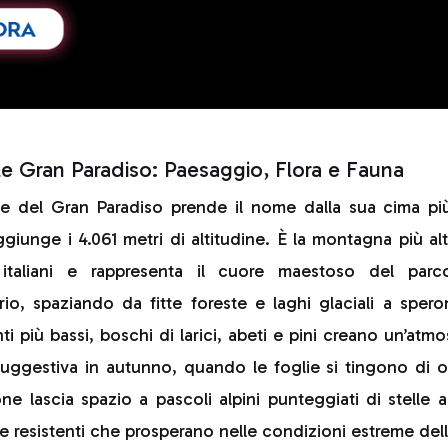
e Gran Paradiso: Paesaggio, Flora e Fauna
le del Gran Paradiso prende il nome dalla sua cima più
ggiunge i 4.061 metri di altitudine. È la montagna più 
 italiani e rappresenta il cuore maestoso del parco.
o, spaziando da fitte foreste e laghi glaciali a speron
i più bassi, boschi di larici, abeti e pini creano un’atm
uggestiva in autunno, quando le foglie si tingono di o
one lascia spazio a pascoli alpini punteggiati di stelle 
e resistenti che prosperano nelle condizioni estreme del