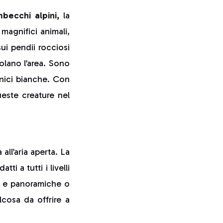
becchi alpini,
la
magnifici animali,
sui pendii rocciosi
olano l’area. Sono
ernici bianche. Con
ueste creature nel
all’aria aperta. La
tti a tutti i livelli
vi e panoramiche o
lcosa da offrire a