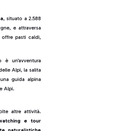
la
, situato a 2.588
ogne, e attraversa
 offre pasti caldi,
so è un’avventura
lle Alpi, la salita
una guida alpina
e Alpi.
te altre attività.
watching e tour
te naturalistiche