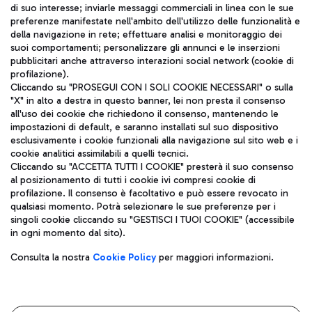
di suo interesse; inviarle messaggi commerciali in linea con le sue
TRAVEL JOURNAL
preferenze manifestate nell'ambito dell'utilizzo delle funzionalità e
della navigazione in rete; effettuare analisi e monitoraggio dei
ITA
suoi comportamenti; personalizzare gli annunci e le inserzioni
pubblicitari anche attraverso interazioni social network (cookie di
profilazione).
Cliccando su "PROSEGUI CON I SOLI COOKIE NECESSARI" o sulla
"X" in alto a destra in questo banner, lei non presta il consenso
all'uso dei cookie che richiedono il consenso, mantenendo le
impostazioni di default, e saranno installati sul suo dispositivo
esclusivamente i cookie funzionali alla navigazione sul sito web e i
Aeroporti di Roma S.p.A. - Società soggetta a direzione e
cookie analitici assimilabili a quelli tecnici.
coordinamento di Mundys S.p.A.
Cliccando su "ACCETTA TUTTI I COOKIE" presterà il suo consenso
al posizionamento di tutti i cookie ivi compresi cookie di
Codice fiscale e Registro delle Imprese di Roma 13032990155 P.
profilazione. Il consenso è facoltativo e può essere revocato in
IVA 06572251004
qualsiasi momento. Potrà selezionare le sue preferenze per i
Capitale sociale 62.224.743,00 int. vers.
singoli cookie cliccando su "GESTISCI I TUOI COOKIE" (accessibile
Sede legale: Via Pier Paolo Racchetti 1 - 00054 Fiumicino (RM)
in ogni momento dal sito).
telefono +39 06 65951
Privacy policy
Note legali
Consulta la nostra
Cookie Policy
per maggiori informazioni.
Mappa sito
Accessibilità
Roma FCO