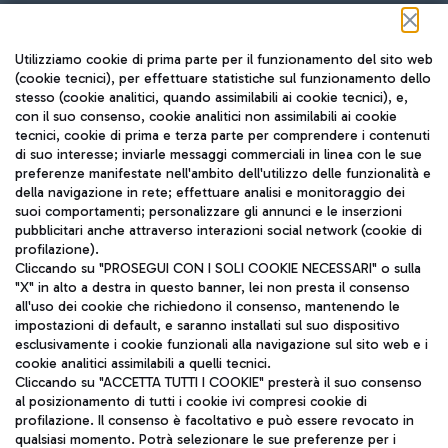
Seguici sui social
Utilizziamo cookie di prima parte per il funzionamento del sito web
(cookie tecnici), per effettuare statistiche sul funzionamento dello
stesso (cookie analitici, quando assimilabili ai cookie tecnici), e,
con il suo consenso, cookie analitici non assimilabili ai cookie
tecnici, cookie di prima e terza parte per comprendere i contenuti
di suo interesse; inviarle messaggi commerciali in linea con le sue
TRAVEL JOURNAL
preferenze manifestate nell'ambito dell'utilizzo delle funzionalità e
della navigazione in rete; effettuare analisi e monitoraggio dei
ITA
suoi comportamenti; personalizzare gli annunci e le inserzioni
pubblicitari anche attraverso interazioni social network (cookie di
profilazione).
Cliccando su "PROSEGUI CON I SOLI COOKIE NECESSARI" o sulla
"X" in alto a destra in questo banner, lei non presta il consenso
all'uso dei cookie che richiedono il consenso, mantenendo le
impostazioni di default, e saranno installati sul suo dispositivo
esclusivamente i cookie funzionali alla navigazione sul sito web e i
Aeroporti di Roma S.p.A. - Società soggetta a direzione e
cookie analitici assimilabili a quelli tecnici.
coordinamento di Mundys S.p.A.
Cliccando su "ACCETTA TUTTI I COOKIE" presterà il suo consenso
al posizionamento di tutti i cookie ivi compresi cookie di
Codice fiscale e Registro delle Imprese di Roma 13032990155 P.
profilazione. Il consenso è facoltativo e può essere revocato in
IVA 06572251004
qualsiasi momento. Potrà selezionare le sue preferenze per i
Capitale sociale 62.224.743,00 int. vers.