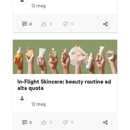
12 mag
0
0
0
In-Flight Skincare: beauty routine ad
alta quota
12 mag
0
0
0