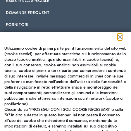
ASSISTENZA SPECIALE
DOMANDE FREQUENTI
FORNITORI
Seguici sui social
Utilizziamo cookie di prima parte per il funzionamento del sito web
(cookie tecnici), per effettuare statistiche sul funzionamento dello
stesso (cookie analitici, quando assimilabili ai cookie tecnici), e,
con il suo consenso, cookie analitici non assimilabili ai cookie
tecnici, cookie di prima e terza parte per comprendere i contenuti
di suo interesse; inviarle messaggi commerciali in linea con le sue
TRAVEL JOURNAL
preferenze manifestate nell'ambito dell'utilizzo delle funzionalità e
della navigazione in rete; effettuare analisi e monitoraggio dei
ITA
suoi comportamenti; personalizzare gli annunci e le inserzioni
pubblicitari anche attraverso interazioni social network (cookie di
profilazione).
Cliccando su "PROSEGUI CON I SOLI COOKIE NECESSARI" o sulla
"X" in alto a destra in questo banner, lei non presta il consenso
all'uso dei cookie che richiedono il consenso, mantenendo le
impostazioni di default, e saranno installati sul suo dispositivo