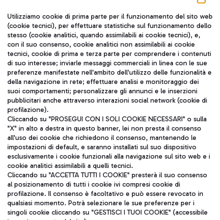
Seguici sui social
Utilizziamo cookie di prima parte per il funzionamento del sito web
(cookie tecnici), per effettuare statistiche sul funzionamento dello
stesso (cookie analitici, quando assimilabili ai cookie tecnici), e,
con il suo consenso, cookie analitici non assimilabili ai cookie
tecnici, cookie di prima e terza parte per comprendere i contenuti
di suo interesse; inviarle messaggi commerciali in linea con le sue
TRAVEL JOURNAL
preferenze manifestate nell'ambito dell'utilizzo delle funzionalità e
della navigazione in rete; effettuare analisi e monitoraggio dei
ITA
suoi comportamenti; personalizzare gli annunci e le inserzioni
pubblicitari anche attraverso interazioni social network (cookie di
profilazione).
Cliccando su "PROSEGUI CON I SOLI COOKIE NECESSARI" o sulla
"X" in alto a destra in questo banner, lei non presta il consenso
all'uso dei cookie che richiedono il consenso, mantenendo le
impostazioni di default, e saranno installati sul suo dispositivo
esclusivamente i cookie funzionali alla navigazione sul sito web e i
Aeroporti di Roma S.p.A. - Società soggetta a direzione e
cookie analitici assimilabili a quelli tecnici.
coordinamento di Mundys S.p.A.
Cliccando su "ACCETTA TUTTI I COOKIE" presterà il suo consenso
al posizionamento di tutti i cookie ivi compresi cookie di
Codice fiscale e Registro delle Imprese di Roma 13032990155 P.
profilazione. Il consenso è facoltativo e può essere revocato in
IVA 06572251004
qualsiasi momento. Potrà selezionare le sue preferenze per i
Capitale sociale 62.224.743,00 int. vers.
singoli cookie cliccando su "GESTISCI I TUOI COOKIE" (accessibile
Sede legale: Via Pier Paolo Racchetti 1 - 00054 Fiumicino (RM)