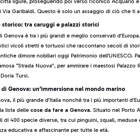
 città ligure, proseguendo poi verso l’iconico Acquario e 
i Via Garibaldi. Questo è solo un assaggio di ciò che ti
 storico: tra caruggi e palazzi storici
 di Genova è tra i più grandi e meglio conservati d’Europa
stici vicoli stretti e tortuosi che raccontano secoli di stor
, antiche dimore nobiliari oggi Patrimonio dell’UNESCO. 
 famosa “Strada Nuova”, per ammirare i maestosi Palazzo 
Doria Tursi.
io di Genova: un’immersione nel mondo marino
va, il più grande d’Italia nonché tra i più importanti d’E
a lista delle
cose da fare a Genova
. Situato nel Porto 
li di 400 specie diverse, tra cui pinguini, squali, meduse 
nza educativa e affascinante per tutte le età.