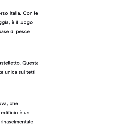
so Italia. Con le
gia, è il luogo
base di pesce
astelletto. Questa
 unica sui tetti
uova, che
edificio è un
a rinascimentale