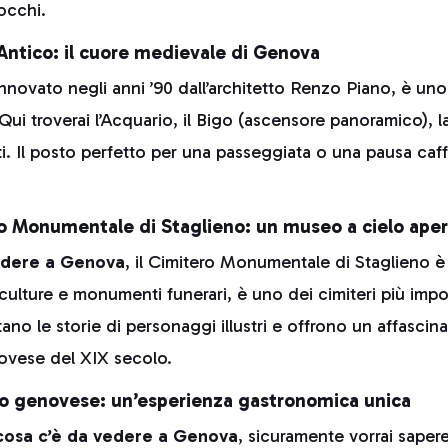
occhi.
 Antico: il cuore medievale di Genova
innovato negli anni ’90 dall’architetto Renzo Piano, è uno
. Qui troverai l’Acquario, il Bigo (ascensore panoramico), l
ti. Il posto perfetto per una passeggiata o una pausa caff
ero Monumentale di Staglieno: un museo a cielo ape
edere a Genova
, il Cimitero Monumentale di Staglieno è 
culture e monumenti funerari, è uno dei cimiteri più impo
no le storie di personaggi illustri e offrono un affasci
ovese del XIX secolo.
to genovese: un’esperienza gastronomica unica
cosa c’è da vedere a Genova
, sicuramente vorrai saper