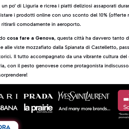
 un po’ di Liguria e ricrea i piatti deliziosi assaporati dura
uistare i prodotti online con uno sconto del 10% (offerte
e ritirarli comodamente in aeroporto.
ndo
cosa fare a Genova
, questa città ha davvero tanto da
e alle viste mozzafiato dalla Spianata di Castelletto, pas
storici. Il tutto accompagnato da una vibrante cultura del
ria, con il pesto genovese come protagonista indiscusso.
i sorprendere!