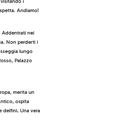
visitando i
 aspetta. Andiamo!
. Addentrati nei
ia. Non perderti i
Passeggia lungo
Rosso, Palazzo
uropa, merita un
Antico, ospita
e delfini. Una vera