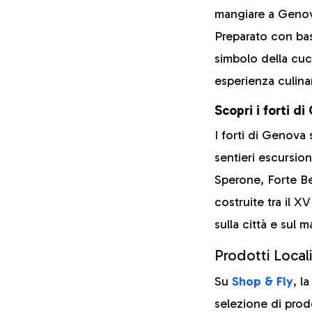
mangiare a Genova
Preparato con basi
simbolo della cuci
esperienza culinar
Scopri i forti d
I forti di Genova
sentieri escursion
Sperone, Forte Be
costruite tra il X
sulla città e sul
Prodotti Locali
Su
Shop & Fly
, l
selezione di prod