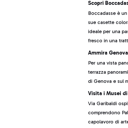
Scopri Boccadas
Boccadasse è un a
sue casette colora
ideale per una pa
fresco in una trat
Ammira Genova d
Per una vista pan
terrazza panorami
di Genova e sul m
Visita i Musei d
Via Garibaldi ospi
comprendono Pala
capolavoro di arte