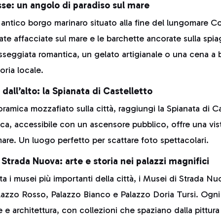
se: un angolo di paradiso sul mare
ntico borgo marinaro situato alla fine del lungomare Cor
te affacciate sul mare e le barchette ancorate sulla spiag
sseggiata romantica, un gelato artigianale o una cena a 
toria locale.
all’alto: la Spianata di Castelletto
oramica mozzafiato sulla città, raggiungi la Spianata di C
ca, accessibile con un ascensore pubblico, offre una vista
are. Un luogo perfetto per scattare foto spettacolari.
i Strada Nuova: arte e storia nei palazzi magnifici
ta i musei più importanti della città, i Musei di Strada N
zzo Rosso, Palazzo Bianco e Palazzo Doria Tursi. Ogni 
 e architettura, con collezioni che spaziano dalla pittur