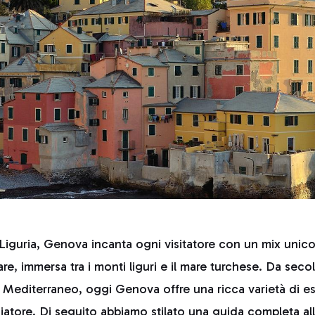
iguria, Genova incanta ogni visitatore con un mix unico d
are, immersa tra i monti liguri e il mare turchese. Da secol
l Mediterraneo, oggi Genova offre una ricca varietà di e
giatore. Di seguito abbiamo stilato una guida completa al