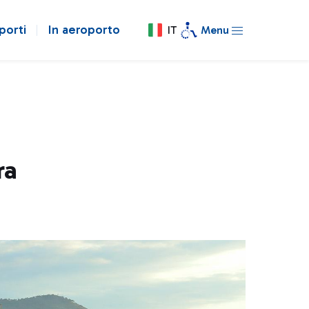
porti
In aeroporto
IT
Menu
ra