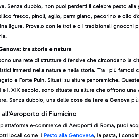
! Senza dubbio, non puoi perderti il celebre pesto alla
lico fresco, pinoli, aglio, parmigiano, pecorino e olio d’oli
na ligure. Provalo con le trofie o i tradizionali gnocchi 
ia.
i Genova: tra storia e natura
 sono una rete di strutture difensive che circondano la ci
istici immersi nella natura e nella storia. Tra i più famosi 
gato e Forte Puin. Situati su alture panoramiche. Queste
VI e il XIX secolo, sono situate su alture che offrono una 
 mare. Senza dubbio, una delle
cose da fare a Genova
più
 all’Aeroporto di Fiumicino
a piattaforma e-commerce di Aeroporti di Roma, puoi acq
otti locali come il
Pesto alla Genovese
, la pasta, i cond