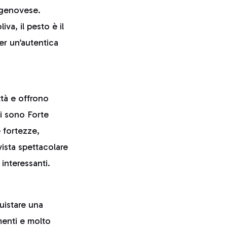
 genovese.
va, il pesto è il
per un’autentica
ttà e offrono
ci sono Forte
 fortezze,
vista spettacolare
 interessanti.
uistare una
imenti e molto