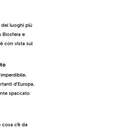
 dei luoghi più
a Biosfera e
è con vista sul
rto
imperdibile.
rtanti d’Europa.
nante spaccato
e cosa c’è da