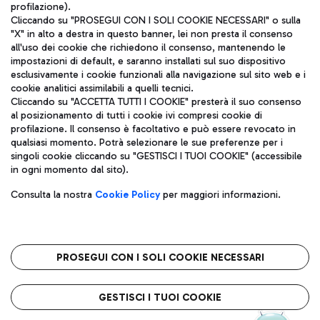
profilazione).
Cliccando su "PROSEGUI CON I SOLI COOKIE NECESSARI" o sulla
"X" in alto a destra in questo banner, lei non presta il consenso
all'uso dei cookie che richiedono il consenso, mantenendo le
impostazioni di default, e saranno installati sul suo dispositivo
esclusivamente i cookie funzionali alla navigazione sul sito web e i
Aeroporti di Roma S.p.A. - Società soggetta a direzione e
cookie analitici assimilabili a quelli tecnici.
coordinamento di Mundys S.p.A.
Cliccando su "ACCETTA TUTTI I COOKIE" presterà il suo consenso
al posizionamento di tutti i cookie ivi compresi cookie di
Codice fiscale e Registro delle Imprese di Roma 13032990155 P.
profilazione. Il consenso è facoltativo e può essere revocato in
IVA 06572251004
qualsiasi momento. Potrà selezionare le sue preferenze per i
Capitale sociale 62.224.743,00 int. vers.
singoli cookie cliccando su "GESTISCI I TUOI COOKIE" (accessibile
Sede legale: Via Pier Paolo Racchetti 1 - 00054 Fiumicino (RM)
in ogni momento dal sito).
telefono +39 06 65951
Privacy policy
Note legali
Consulta la nostra
Cookie Policy
per maggiori informazioni.
Mappa sito
Accessibilità
Roma FCO
L'aeroporto stellato
PROSEGUI CON I SOLI COOKIE NECESSARI
QUALITÀ
SOSTENIBILITÀ
INNOVAZIONE
GESTISCI I TUOI COOKIE