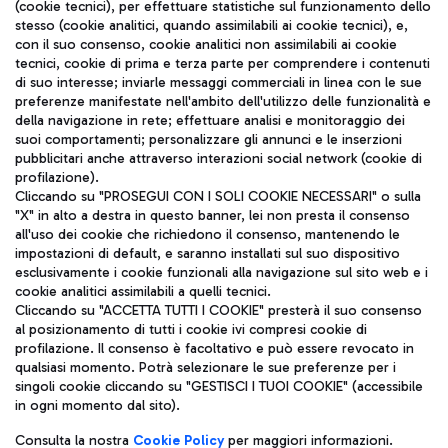
(cookie tecnici), per effettuare statistiche sul funzionamento dello
stesso (cookie analitici, quando assimilabili ai cookie tecnici), e,
con il suo consenso, cookie analitici non assimilabili ai cookie
tecnici, cookie di prima e terza parte per comprendere i contenuti
di suo interesse; inviarle messaggi commerciali in linea con le sue
TRAVEL JOURNAL
preferenze manifestate nell'ambito dell'utilizzo delle funzionalità e
della navigazione in rete; effettuare analisi e monitoraggio dei
ITA
suoi comportamenti; personalizzare gli annunci e le inserzioni
pubblicitari anche attraverso interazioni social network (cookie di
profilazione).
Cliccando su "PROSEGUI CON I SOLI COOKIE NECESSARI" o sulla
"X" in alto a destra in questo banner, lei non presta il consenso
all'uso dei cookie che richiedono il consenso, mantenendo le
impostazioni di default, e saranno installati sul suo dispositivo
esclusivamente i cookie funzionali alla navigazione sul sito web e i
Aeroporti di Roma S.p.A. - Società soggetta a direzione e
cookie analitici assimilabili a quelli tecnici.
coordinamento di Mundys S.p.A.
Cliccando su "ACCETTA TUTTI I COOKIE" presterà il suo consenso
al posizionamento di tutti i cookie ivi compresi cookie di
Codice fiscale e Registro delle Imprese di Roma 13032990155 P.
profilazione. Il consenso è facoltativo e può essere revocato in
IVA 06572251004
qualsiasi momento. Potrà selezionare le sue preferenze per i
Capitale sociale 62.224.743,00 int. vers.
singoli cookie cliccando su "GESTISCI I TUOI COOKIE" (accessibile
Sede legale: Via Pier Paolo Racchetti 1 - 00054 Fiumicino (RM)
in ogni momento dal sito).
telefono +39 06 65951
Privacy policy
Note legali
Consulta la nostra
Cookie Policy
per maggiori informazioni.