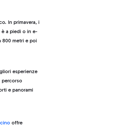
o. In primavera, i
 è a piedi o in e-
a 800 metri e poi
igliori esperienze
un percorso
orti e panorami
icino
offre