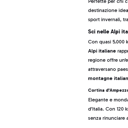
Perfette per chi 
destinazione idea
sport invernali, t
Sci nelle Alpi it
Con quasi 5.000 km 
Alpi italiane
rappr
regione offre un’
attraversano paes
montagne italia
Cortina d’Ampezz
Elegante e mondan
d’Italia. Con 120 
senza rinunciare a