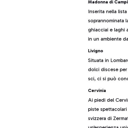
Madonna di Campi
Inserita nella li
soprannominata la
ghiacciai e laghi 
in un ambiente da
Livigno
Situata in Lombard
dolci discese per 
sci, ci si può co
Cervinia
Ai piedi del Cerv
piste spettacolari
svizzera di Zermat
un’esperienza unic