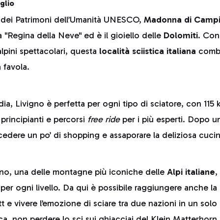
glio
sta dei Patrimoni dell’Umanità UNESCO,
Madonna di Campi
 "Regina della Neve" ed è il gioiello delle
Dolomiti
. Con
alpini spettacolari, questa
località sciistica italiana
combi
 favola.
ia, Livigno è perfetta per ogni tipo di sciatore, con 115
principianti e percorsi
free ride
per i più esperti. Dopo u
ncedere un po’ di shopping e assaporare la deliziosa cucin
ino, una delle montagne più iconiche delle
Alpi italiane
,
 per ogni livello. Da qui è possibile raggiungere anche la
t e vivere l’emozione di sciare tra due nazioni in un solo
a, non perdere lo sci sui ghiacciai del
Klein Matterhorn.