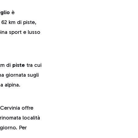
glio
è
 62 km di piste,
na sport e lusso
 km di
piste
tra cui
na giornata sugli
a alpina.
 Cervinia offre
 rinomata località
 giorno. Per