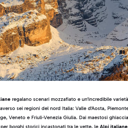
liane
regalano scenari mozzafiato e un’incredibile variet
averso sei regioni del nord Italia: Valle d’Aosta, Piemont
ge, Veneto e Friuli-Venezia Giulia. Dai maestosi ghiacciai
per borghi storici incastonati tra le vette, le
Alpi italiane