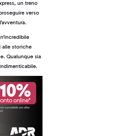
xpress, un treno
 proseguire verso
l’avventura.
n’incredibile
i alle storiche
he. Qualunque sia
indimenticabile.