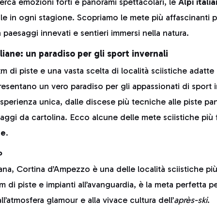
cerca emozioni forti e panorami spettacolari, le
Alpi itali
le in ogni stagione. Scopriamo le mete più affascinanti p
ra paesaggi innevati e sentieri immersi nella natura.
aliane: un paradiso per gli sport invernali
di piste e una vasta scelta di località sciistiche adatte a tu
esentano un vero paradiso per gli appassionati di sport i
esperienza unica, dalle discese più tecniche alle piste 
aggi da cartolina. Ecco alcune delle mete sciistiche più
ne
.
o
a, Cortina d’Ampezzo è una delle località sciistiche più
km di piste e impianti all’avanguardia, è la meta perfetta p
ll’atmosfera glamour e alla vivace cultura dell’
après-ski
.