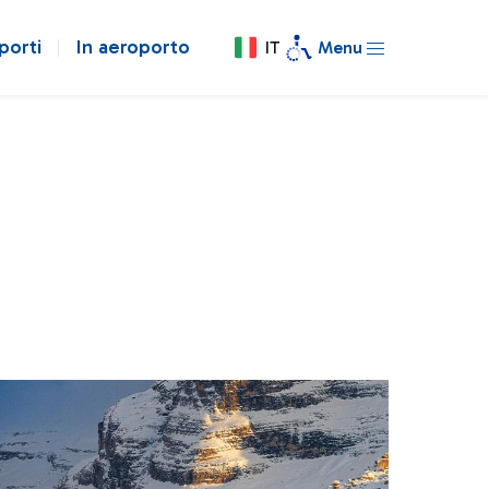
porti
In aeroporto
IT
Menu