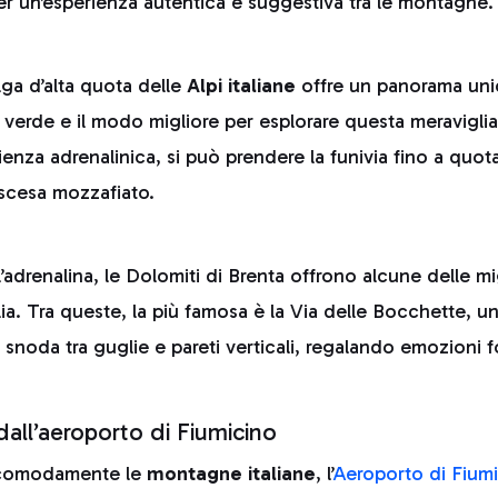
 per un’esperienza autentica e suggestiva tra le montagne.
ga d’alta quota delle
Alpi italiane
offre un panorama unic
i verde e il modo migliore per esplorare questa meraviglia
ienza adrenalinica, si può prendere la funivia fino a quot
iscesa mozzafiato.
l’adrenalina, le Dolomiti di Brenta offrono alcune delle m
talia. Tra queste, la più famosa è la Via delle Bocchette, 
 snoda tra guglie e pareti verticali, regalando emozioni f
all’aeroporto di Fiumicino
 comodamente le
montagne italiane
, l’
Aeroporto di Fium