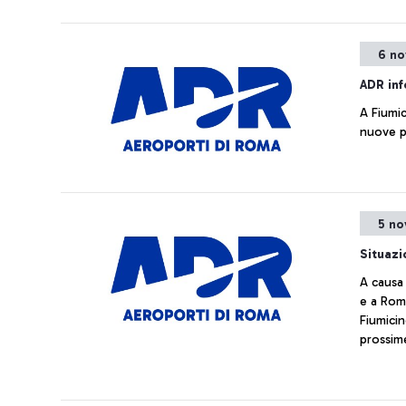
6 no
ADR in
A Fiumic
nuove p
5 no
Situazi
A causa 
e a Roma
Fiumicin
prossim