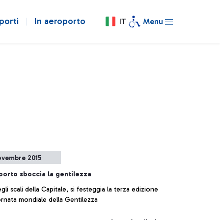
porti
In aeroporto
IT
Menu
ovembre 2015
porto sboccia la gentilezza
gli scali della Capitale, si festeggia la terza edizione
ornata mondiale della Gentilezza