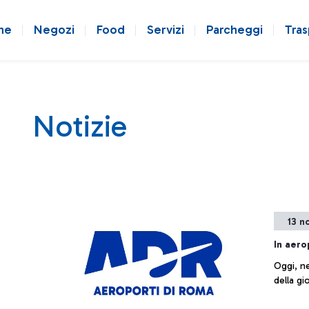
ne
Negozi
Food
Servizi
Parcheggi
Tras
Notizie
13 n
In aero
Oggi, ne
della gi