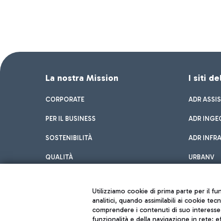
La nostra Mission
I siti d
CORPORATE
ADR ASSI
PER IL BUSINESS
ADR INGE
SOSTENIBILITÀ
ADR INFR
QUALITÀ
URBANV
INNOVATION
Utilizziamo cookie di prima parte per il f
analitici, quando assimilabili ai cookie tec
comprendere i contenuti di suo interesse; 
funzionalità e della navigazione in rete; 