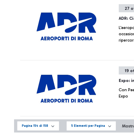
27 o
ADR: Ci
L’aeropo
occasion
ripercor
19 o
Expo: i
Con Pae
Expo
Mostra
Pagina 154 di 158
5 Elementi per Pagina