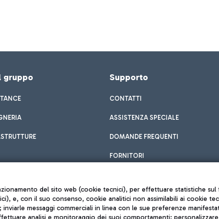
el gruppo
Supporto
STANCE
CONTATTI
GNERIA
ASSISTENZA SPECIALE
ASTRUTTURE
DOMANDE FREQUENTI
FORNITORI
unzionamento del sito web (cookie tecnici), per effettuare statistiche s
nici), e, con il suo consenso, cookie analitici non assimilabili ai cookie te
inviarle messaggi commerciali in linea con le sue preferenze manifestate 
effettuare analisi e monitoraggio dei suoi comportamenti; personalizzare g