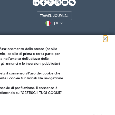
TRAVEL JOURNAL
ITA
ul funzionamento dello stesso (cookie
cnici, cookie di prima e terza parte per
nell'ambito dell'utilizzo delle
li annunci e le inserzioni pubblicitari
ta il consenso all'uso dei cookie che
Roma FCO
nte i cookie funzionali alla navigazione
L'aeroporto stellato
ookie di profilazione. Il consenso è
SOSTENIBILITÀ
INNOVAZIONE
e cliccando su "GESTISCI I TUOI COOKIE"