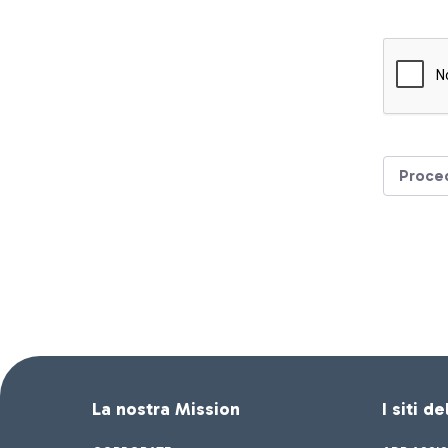
Proce
La nostra Mission
I siti d