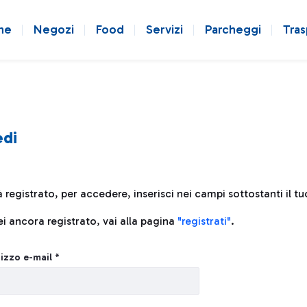
ne
Negozi
Food
Servizi
Parcheggi
Tras
di
à registrato, per accedere, inserisci nei campi sottostanti il t
i ancora registrato, vai alla pagina
"registrati"
.
rizzo e-mail *