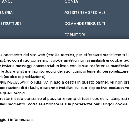
STANCE
CONTATTI
GNERIA
ASSISTENZA SPECIALE
ASTRUTTURE
DOMANDE FREQUENTI
FORNITORI
unzionamento del sito web (cookie tecnici), per effettuare statistiche s
nici), e, con il suo consenso, cookie analitici non assimilabili ai cookie te
inviarle messaggi commerciali in linea con le sue preferenze manifestate 
effettuare analisi e monitoraggio dei suoi comportamenti; personalizzare g
k (cookie di profilazione).
Privacy policy
 NECESSARI" o sulla "X" in alto a destra in questo banner, lei non pres
Note legali
stazioni di default, e saranno installati sul suo dispositivo esclusivame
Mappa sito
a quelli tecnici.
nto di Mundys S.p.A.
Accessibilità
sterà il suo consenso al posizionamento di tutti i cookie ivi compresi c
6572251004
QUALITÀ
siasi momento. Potrà selezionare le sue preferenze per i singoli cooki
o +39 06 65951
iori informazioni.