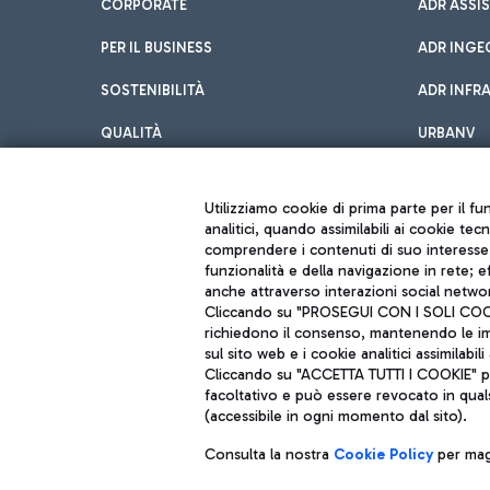
CORPORATE
ADR ASSI
PER IL BUSINESS
ADR INGE
SOSTENIBILITÀ
ADR INFR
QUALITÀ
URBANV
INNOVATION
Utilizziamo cookie di prima parte per il f
analitici, quando assimilabili ai cookie tec
comprendere i contenuti di suo interesse; 
funzionalità e della navigazione in rete; 
anche attraverso interazioni social networ
Cliccando su "PROSEGUI CON I SOLI COOKIE
richiedono il consenso, mantenendo le impo
sul sito web e i cookie analitici assimilabili 
Aeroporti di Roma S.p.A. - Società soggetta a direzione e coordiname
Cliccando su "ACCETTA TUTTI I COOKIE" pre
Codice fiscale e Registro delle Imprese di Roma 13032990155 P. IVA 0
Capitale sociale 62.224.743,00 int. vers.
facoltativo e può essere revocato in qual
Sede legale: Via Pier Paolo Racchetti 1 - 00054 Fiumicino (RM) telefon
(accessibile in ogni momento dal sito).
Consulta la nostra
Cookie Policy
per magg