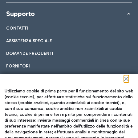
Supporto
CONTATTI
ASSISTENZA SPECIALE
DOMANDE FREQUENTI
FORNITORI
Seguici sui social
Utilizziamo cookie di prima parte per il funzionamento del sito web
(cookie tecnici), per effettuare statistiche sul funzionamento dello
stesso (cookie analitici, quando assimilabili ai cookie tecnici), e,
con il suo consenso, cookie analitici non assimilabili ai cookie
tecnici, cookie di prima e terza parte per comprendere i contenuti
di suo interesse; inviarle messaggi commerciali in linea con le sue
TRAVEL JOURNAL
preferenze manifestate nell'ambito dell'utilizzo delle funzionalità e
della navigazione in rete; effettuare analisi e monitoraggio dei
ITA
suoi comportamenti; personalizzare gli annunci e le inserzioni