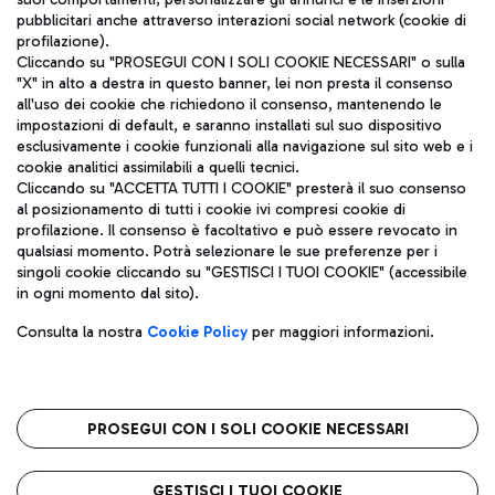
pubblicitari anche attraverso interazioni social network (cookie di
profilazione).
Cliccando su "PROSEGUI CON I SOLI COOKIE NECESSARI" o sulla
"X" in alto a destra in questo banner, lei non presta il consenso
all'uso dei cookie che richiedono il consenso, mantenendo le
impostazioni di default, e saranno installati sul suo dispositivo
esclusivamente i cookie funzionali alla navigazione sul sito web e i
Aeroporti di Roma S.p.A. - Società soggetta a direzione e
cookie analitici assimilabili a quelli tecnici.
coordinamento di Mundys S.p.A.
Cliccando su "ACCETTA TUTTI I COOKIE" presterà il suo consenso
al posizionamento di tutti i cookie ivi compresi cookie di
Codice fiscale e Registro delle Imprese di Roma 13032990155 P.
profilazione. Il consenso è facoltativo e può essere revocato in
IVA 06572251004
qualsiasi momento. Potrà selezionare le sue preferenze per i
Capitale sociale 62.224.743,00 int. vers.
singoli cookie cliccando su "GESTISCI I TUOI COOKIE" (accessibile
Sede legale: Via Pier Paolo Racchetti 1 - 00054 Fiumicino (RM)
in ogni momento dal sito).
telefono +39 06 65951
Privacy policy
Note legali
Consulta la nostra
Cookie Policy
per maggiori informazioni.
Mappa sito
Accessibilità
Roma FCO
L'aeroporto stellato
PROSEGUI CON I SOLI COOKIE NECESSARI
QUALITÀ
SOSTENIBILITÀ
INNOVAZIONE
GESTISCI I TUOI COOKIE